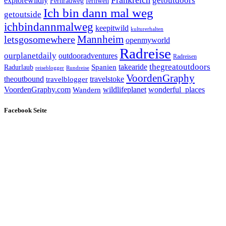
Frankreich
explorewildly
getoutdoors
Fernradweg
fernweh
Ich bin dann mal weg
getoutside
ichbindannmalweg
keepitwild
kulturerhalten
letsgosomewhere
Mannheim
openmyworld
Radreise
ourplanetdaily
outdooradventures
Radreisen
takearide
thegreatoutdoors
Spanien
Radurlaub
reiseblogger
Rundreise
VoordenGraphy
theoutbound
travelstoke
travelblogger
wildlifeplanet
wonderful_places
VoordenGraphy.com
Wandern
Facebook Seite