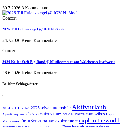
30.7.2026
3 Kommentare
Concert
2026 Till Eulenspiegel @ IGV Nußloch
24.7.2026
Keine Kommentare
Concert
2026 Keller Steff Big Band @ Musiksommer am Walchenseekraftwerk
26.6.2026
Keine Kommentare
Beliebte Schlagwörter
.
Aktivurlaub
adventuremobile
2016
2025
2024
2014
bestvacations
campvibes
Camino del Norte
Capitol
Alpenüberquerung
exploretheworld
Draußenzuhause
exploremore
Mannheim