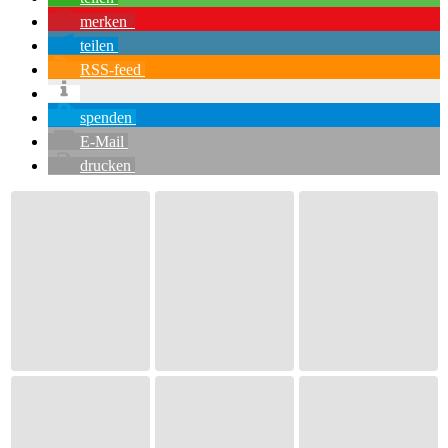
merken
teilen
RSS-feed
spenden
E-Mail
drucken