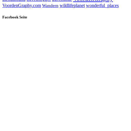
wildlifeplanet
wonderful_places
VoordenGraphy.com
Wandern
Facebook Seite