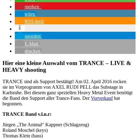
merken
teilen
RSS-feed
spenden
E-Mail
drucken
Hier eine kleine Auswahl vom TRANCE – LIVE &
HEAVY shooting
TRANCE sind als Support bestätigt! Am 02. April 2016 rocken
sie im Vorprogramm von AXEL RUDI PELL das Substage in
Karlsruhe. Bei diesem ganz speziellen Heavy Metal Event benötigt
die Band den Support aller Trance-Fans. Der
Vorverkauf
hat
begonnen.
TRANCE Band v.l.n.r:
Jürgen „The Animal“ Kappner (Schlagzeug)
Roland Moschel (keys)
Thomas Klein (bass)