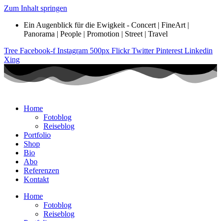
Zum Inhalt springen
Ein Augenblick für die Ewigkeit - Concert | FineArt |
Panorama | People | Promotion | Street | Travel
Tree
Facebook-f
Instagram
500px
Flickr
Twitter
Pinterest
Linkedin
Xing
Home
Fotoblog
Reiseblog
Portfolio
Shop
Bio
Abo
Referenzen
Kontakt
Home
Fotoblog
Reiseblog