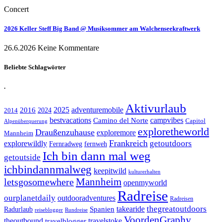
Concert
2026 Keller Steff Big Band @ Musiksommer am Walchenseekraftwerk
26.6.2026
Keine Kommentare
Beliebte Schlagwörter
.
Aktivurlaub
adventuremobile
2016
2025
2024
2014
bestvacations
campvibes
Camino del Norte
Capitol
Alpenüberquerung
exploretheworld
Draußenzuhause
exploremore
Mannheim
Frankreich
explorewildly
getoutdoors
Fernradweg
fernweh
Ich bin dann mal weg
getoutside
ichbindannmalweg
keepitwild
kulturerhalten
letsgosomewhere
Mannheim
openmyworld
Radreise
ourplanetdaily
outdooradventures
Radreisen
takearide
thegreatoutdoors
Spanien
Radurlaub
reiseblogger
Rundreise
VoordenGraphy
theoutbound
travelstoke
travelblogger