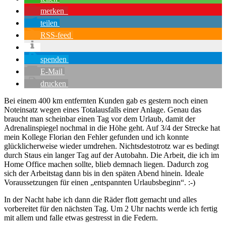
merken
teilen
RSS-feed
spenden
E-Mail
drucken
Bei einem 400 km entfernten Kunden gab es gestern noch einen
Noteinsatz wegen eines Totalausfalls einer Anlage. Genau das
braucht man scheinbar einen Tag vor dem Urlaub, damit der
Adrenalinspiegel nochmal in die Höhe geht. Auf 3/4 der Strecke hat
mein Kollege Florian den Fehler gefunden und ich konnte
glücklicherweise wieder umdrehen. Nichtsdestotrotz war es bedingt
durch Staus ein langer Tag auf der Autobahn. Die Arbeit, die ich im
Home Office machen sollte, blieb demnach liegen. Dadurch zog
sich der Arbeitstag dann bis in den späten Abend hinein. Ideale
Voraussetzungen für einen „entspannten Urlaubsbeginn“. :-)
In der Nacht habe ich dann die Räder flott gemacht und alles
vorbereitet für den nächsten Tag. Um 2 Uhr nachts werde ich fertig
mit allem und falle etwas gestresst in die Federn.