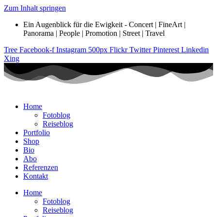
Zum Inhalt springen
Ein Augenblick für die Ewigkeit - Concert | FineArt |
Panorama | People | Promotion | Street | Travel
Tree
Facebook-f
Instagram
500px
Flickr
Twitter
Pinterest
Linkedin
Xing
Home
Fotoblog
Reiseblog
Portfolio
Shop
Bio
Abo
Referenzen
Kontakt
Home
Fotoblog
Reiseblog