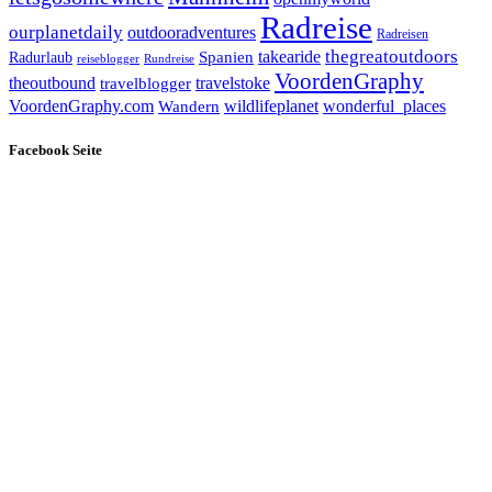
Radreise
ourplanetdaily
outdooradventures
Radreisen
takearide
thegreatoutdoors
Spanien
Radurlaub
reiseblogger
Rundreise
VoordenGraphy
theoutbound
travelstoke
travelblogger
wildlifeplanet
wonderful_places
VoordenGraphy.com
Wandern
Facebook Seite