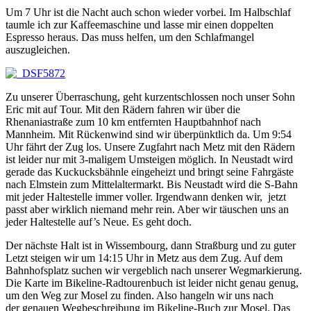
Um 7 Uhr ist die Nacht auch schon wieder vorbei. Im Halbschlaf
taumle ich zur Kaffeemaschine und lasse mir einen doppelten
Espresso heraus. Das muss helfen, um den Schlafmangel
auszugleichen.
Zu unserer Überraschung, geht kurzentschlossen noch unser Sohn
Eric mit auf Tour. Mit den Rädern fahren wir über die
Rhenaniastraße zum 10 km entfernten Hauptbahnhof nach
Mannheim. Mit Rückenwind sind wir überpünktlich da. Um 9:54
Uhr fährt der Zug los. Unsere Zugfahrt nach Metz mit den Rädern
ist leider nur mit 3-maligem Umsteigen möglich. In Neustadt wird
gerade das Kuckucksbähnle eingeheizt und bringt seine Fahrgäste
nach Elmstein zum Mittelaltermarkt. Bis Neustadt wird die S-Bahn
mit jeder Haltestelle immer voller. Irgendwann denken wir, jetzt
passt aber wirklich niemand mehr rein. Aber wir täuschen uns an
jeder Haltestelle auf’s Neue. Es geht doch.
Der nächste Halt ist in Wissembourg, dann Straßburg und zu guter
Letzt steigen wir um 14:15 Uhr in Metz aus dem Zug. Auf dem
Bahnhofsplatz suchen wir vergeblich nach unserer Wegmarkierung.
Die Karte im Bikeline-Radtourenbuch ist leider nicht genau genug,
um den Weg zur Mosel zu finden. Also hangeln wir uns nach
der genauen Wegbeschreibung im Bikeline-Buch zur Mosel. Das