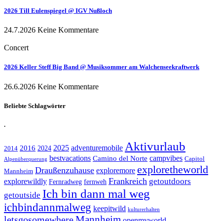
2026 Till Eulenspiegel @ IGV Nußloch
24.7.2026
Keine Kommentare
Concert
2026 Keller Steff Big Band @ Musiksommer am Walchenseekraftwerk
26.6.2026
Keine Kommentare
Beliebte Schlagwörter
.
Aktivurlaub
adventuremobile
2016
2025
2024
2014
bestvacations
campvibes
Camino del Norte
Capitol
Alpenüberquerung
exploretheworld
Draußenzuhause
exploremore
Mannheim
Frankreich
explorewildly
getoutdoors
Fernradweg
fernweh
Ich bin dann mal weg
getoutside
ichbindannmalweg
keepitwild
kulturerhalten
letsgosomewhere
Mannheim
openmyworld