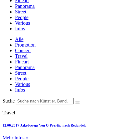
Fineart
Panorama
Street
People
Various
Infos
Alle
Promotion
Concert
Travel
Fineart
Panorama
Street
People
Various
Infos
Suche
Travel
12.06.2017 Jakobsweg: Von O Porriño nach Redondela
Mehr Infos »