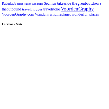
takearide
thegreatoutdoors
Spanien
Radurlaub
reiseblogger
Rundreise
VoordenGraphy
theoutbound
travelstoke
travelblogger
wildlifeplanet
wonderful_places
VoordenGraphy.com
Wandern
Facebook Seite