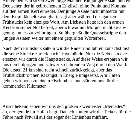
Am Nebentisch sitzen zwei junge Männer. Ein junger Asiate und ein
Deutscher, der in gebrochenem Englisch ohne Punkt und Komma
auf den armen Kerl einredet. Der junge Asiate nickt immerzu mit
dem Kopf, lächelt zwanghaft, sagt aber während des ganzen
Frühstücks kein einziges Wort. Am Liebsten hätte ich den armen
Kerl von seiner Not befreit, aber
ich war am Morgen nicht kreativ
genug, um es zu vollbringen. So übergießt die Quasselstrippe den
jungen Asiaten weiter mit einem gequirlten Wörterbrei.
Nach dem Frühstück satteln wir die Räder und fahren zunächst fast
die selbe Strecke zurück nach Travemünde. Nur die Nebenstrecke
ersetzen wir durch die Hauptstrecke. Auf diese Weise ersparen wir
uns den holprigen und schwer zu fahrenden Weg durch den Wald.
Die ersten 21 km sind recht schnell zurückgelegt, aber das
Frühstücksbrötchen ist längst in Energie umgesetzt. Am Hafen
gehen wir noch zu einem Fischimbiss und stärken uns für die
kommenden Kilometer.
Anschließend sehen wir uns den großen Zweimaster „Mercedes“
an, der gerade im Hafen liegt. Danach kaufen wir die Tickets für die
Fähre nach Priwall auf der sogar der Linienbus mitfährt.