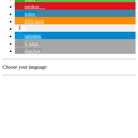
merken
1
teilen
RSS-feed
spenden
E-Mail
drucken
Choose your language: