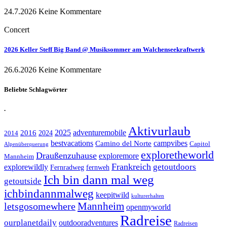
24.7.2026
Keine Kommentare
Concert
2026 Keller Steff Big Band @ Musiksommer am Walchenseekraftwerk
26.6.2026
Keine Kommentare
Beliebte Schlagwörter
.
Aktivurlaub
adventuremobile
2016
2025
2024
2014
bestvacations
campvibes
Camino del Norte
Capitol
Alpenüberquerung
exploretheworld
Draußenzuhause
exploremore
Mannheim
Frankreich
explorewildly
getoutdoors
Fernradweg
fernweh
Ich bin dann mal weg
getoutside
ichbindannmalweg
keepitwild
kulturerhalten
letsgosomewhere
Mannheim
openmyworld
Radreise
ourplanetdaily
outdooradventures
Radreisen