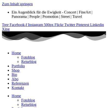
Zum Inhalt springen
Ein Augenblick für die Ewigkeit - Concert | FineArt |
Panorama | People | Promotion | Street | Travel
Tree
Facebook-f
Instagram
500px
Flickr
Twitter
Pinterest
Linkedin
Xing
Home
Fotoblog
Reiseblog
Portfolio
Shop
Bio
Abo
Referenzen
Kontakt
Home
Fotoblog
Reiseblog