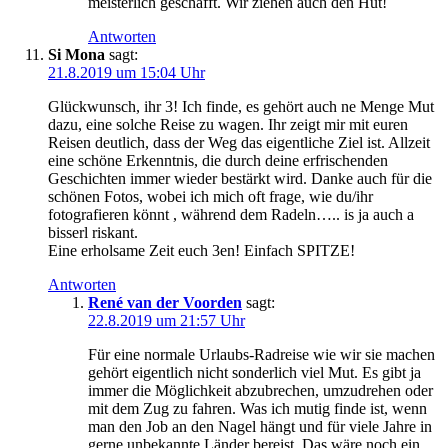
meisterlich geschafft. Wir ziehen auch den Hut!
Antworten
Si Mona
sagt:
21.8.2019 um 15:04 Uhr
Glückwunsch, ihr 3! Ich finde, es gehört auch ne Menge Mut
dazu, eine solche Reise zu wagen. Ihr zeigt mir mit euren
Reisen deutlich, dass der Weg das eigentliche Ziel ist. Allzeit
eine schöne Erkenntnis, die durch deine erfrischenden
Geschichten immer wieder bestärkt wird. Danke auch für die
schönen Fotos, wobei ich mich oft frage, wie du/ihr
fotografieren könnt , während dem Radeln….. is ja auch a
bisserl riskant.
Eine erholsame Zeit euch 3en! Einfach SPITZE!
Antworten
René van der Voorden
sagt:
22.8.2019 um 21:57 Uhr
Für eine normale Urlaubs-Radreise wie wir sie machen
gehört eigentlich nicht sonderlich viel Mut. Es gibt ja
immer die Möglichkeit abzubrechen, umzudrehen oder
mit dem Zug zu fahren. Was ich mutig finde ist, wenn
man den Job an den Nagel hängt und für viele Jahre in
gerne unbekannte Länder bereist. Das wäre noch ein