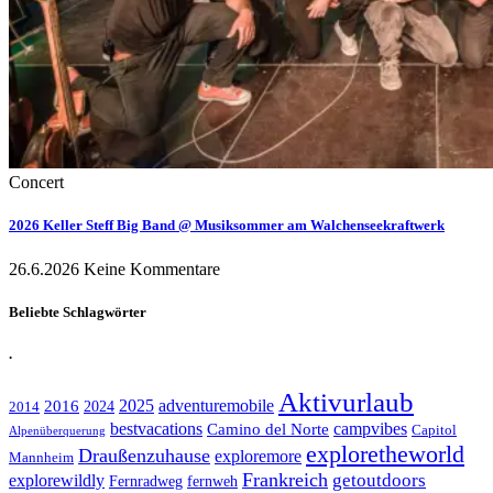
Concert
2026 Keller Steff Big Band @ Musiksommer am Walchenseekraftwerk
26.6.2026
Keine Kommentare
Beliebte Schlagwörter
.
Aktivurlaub
adventuremobile
2016
2025
2024
2014
bestvacations
campvibes
Camino del Norte
Capitol
Alpenüberquerung
exploretheworld
Draußenzuhause
exploremore
Mannheim
Frankreich
explorewildly
getoutdoors
Fernradweg
fernweh