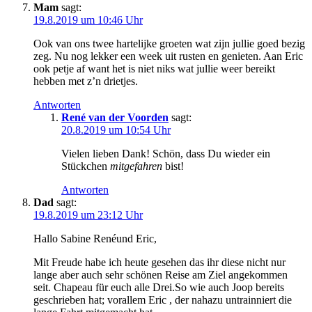
Mam
sagt:
19.8.2019 um 10:46 Uhr
Ook van ons twee hartelijke groeten wat zijn jullie goed bezig
zeg. Nu nog lekker een week uit rusten en genieten. Aan Eric
ook petje af want het is niet niks wat jullie weer bereikt
hebben met z’n drietjes.
Antworten
René van der Voorden
sagt:
20.8.2019 um 10:54 Uhr
Vielen lieben Dank! Schön, dass Du wieder ein
Stückchen
mitgefahren
bist!
Antworten
Dad
sagt:
19.8.2019 um 23:12 Uhr
Hallo Sabine Renéund Eric,
Mit Freude habe ich heute gesehen das ihr diese nicht nur
lange aber auch sehr schönen Reise am Ziel angekommen
seit. Chapeau für euch alle Drei.So wie auch Joop bereits
geschrieben hat; vorallem Eric , der nahazu untrainniert die