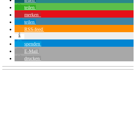
teilen
teilen
merken
teilen
RSS-feed
spenden
E-Mail
drucken