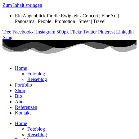
Zum Inhalt springen
Ein Augenblick für die Ewigkeit - Concert | FineArt |
Panorama | People | Promotion | Street | Travel
Tree
Facebook-f
Instagram
500px
Flickr
Twitter
Pinterest
Linkedin
Xing
Home
Fotoblog
Reiseblog
Portfolio
Shop
Bio
Abo
Referenzen
Kontakt
Home
Fotoblog
Reiseblog