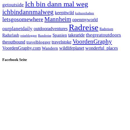
Ich bin dann mal weg
getoutside
ichbindannmalweg
keepitwild
kulturerhalten
letsgosomewhere
Mannheim
openmyworld
Radreise
ourplanetdaily
outdooradventures
Radreisen
takearide
thegreatoutdoors
Spanien
Radurlaub
reiseblogger
Rundreise
VoordenGraphy
theoutbound
travelstoke
travelblogger
wildlifeplanet
wonderful_places
VoordenGraphy.com
Wandern
Facebook Seite