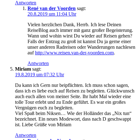
Antworten
René van der Voorden
sagt:
20.8.2019 um 11:04 Uhr
Vielen herzlichen Dank, Herrb. Ich lese Deinen
ReiseBlog auch immer mit ganz großer Begeisterung.
Wann und wohin wirst Du wieder auf Reisen gehen?
Falls der Entzug zu groß ist kannst Du ja gerne einer
unser anderen Radreisen oder Wanderungen nachlesen
auf
http://www.reisen.van-der-voorden.com
.
Antworten
Miriam
sagt:
19.8.2019 um 07:32 Uhr
Da kann ich Gern nur beipflichten. Ich muss schon sagen,
dass ich es liebe euch auf Reisen zu begleiten. Glückwunsch
auch euch allen von meiner Seite. Ihr habt Mal wieder eine
tolle Tour erlebt und zu Ende geführt. Es war ein großes
Vergnügen euch zu begleiten.
Viel Spaß beim Niksen… Wie der Holländer das „Nix tun“
bezeichnet. Ein neues Modewort, dass nach D geschwappt
ist. Liebe Grüße von Miriam
Antworten