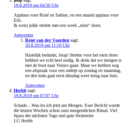
joop
sagt:
19.8.2019 um 04:50 Uhr
Applaus voor René en Sabine, en een staand applaus voor
Eric.
Ik wens jullie sterkte met een week „niets“ doen.
Antworten
René van der Voorden
sagt:
20.8.2019 um 11:10 Uhr
Hartelijk bedankt, Joop! Sterkte voor het
niets
doen
hebben we echt heel nodig. Ik denk dat we morgen is
met de boot naar Venice gaan. Maar we hebben nog
een afspraak voor een ontbijt op zondag en maandag,
en den train gaat eerst dinsdag weer terug naar huis.
Antworten
Herbb
sagt:
19.8.2019 um 07:07 Uhr
Schade…Was les ich jetzt am Morgen. Euer Bericht wurde
die letzten Wochen schon zum morgentlichen Ritual. Viel
Spass die nächsten Tage und gute Heimreise
LG Herbb