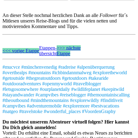
An dieser Stelle nochmal herzlichen Dank an alle
Follower
für´s
Mitlesen unseres Reise-Blogs und für die vielen netten und
motivierenden Kommentare und Tipps.
Etappen-
>>> nächste
<<< vorige Etappe
übersicht
Etappe
#mucvce #münchenvenedig #radreise #alpenüberquerung
#overthealps #mountains #ichbindannmalweg #exploretheworld
#getoutside #thegreatoutdoors #getoutdoors #takearide
#outdooradventures #openmyworld #travelblogger
#letsgosomewhere #ourplanetdaily #wildlifeplanet #keepitwild
#stayandwander #campvibes #reiseblogger #themountainiscalling
#theoutbound #mindthemountains #explorewildly #finditliveit
#campvibes #adventuremobile #exploremore #bestvacations
#natgeo #travelstoke #wonderful_places #VoordenGraphy
Du möchtest unserem Abenteuer virtuell folgen? Hier kannst
Du Dich gleich anmelden!
Vorteil: Du erhältst eine Email, sobald es etwas Neues zu berichten