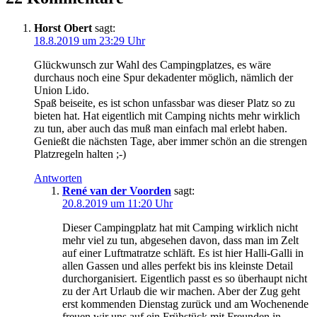
Horst Obert
sagt:
18.8.2019 um 23:29 Uhr
Glückwunsch zur Wahl des Campingplatzes, es wäre
durchaus noch eine Spur dekadenter möglich, nämlich der
Union Lido.
Spaß beiseite, es ist schon unfassbar was dieser Platz so zu
bieten hat. Hat eigentlich mit Camping nichts mehr wirklich
zu tun, aber auch das muß man einfach mal erlebt haben.
Genießt die nächsten Tage, aber immer schön an die strengen
Platzregeln halten ;-)
Antworten
René van der Voorden
sagt:
20.8.2019 um 11:20 Uhr
Dieser Campingplatz hat mit Camping wirklich nicht
mehr viel zu tun, abgesehen davon, dass man im Zelt
auf einer Luftmatratze schläft. Es ist hier Halli-Galli in
allen Gassen und alles perfekt bis ins kleinste Detail
durchorganisiert. Eigentlich passt es so überhaupt nicht
zu der Art Urlaub die wir machen. Aber der Zug geht
erst kommenden Dienstag zurück und am Wochenende
freuen wir uns auf ein Frühstück mit Freunden in