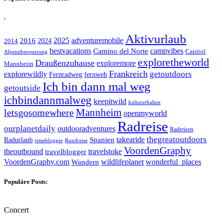
.
Aktivurlaub
adventuremobile
2016
2025
2024
2014
bestvacations
campvibes
Camino del Norte
Capitol
Alpenüberquerung
exploretheworld
Draußenzuhause
exploremore
Mannheim
Frankreich
explorewildly
getoutdoors
Fernradweg
fernweh
Ich bin dann mal weg
getoutside
ichbindannmalweg
keepitwild
kulturerhalten
letsgosomewhere
Mannheim
openmyworld
Radreise
ourplanetdaily
outdooradventures
Radreisen
takearide
thegreatoutdoors
Spanien
Radurlaub
reiseblogger
Rundreise
VoordenGraphy
theoutbound
travelstoke
travelblogger
wildlifeplanet
wonderful_places
VoordenGraphy.com
Wandern
Populäre Posts:
Concert