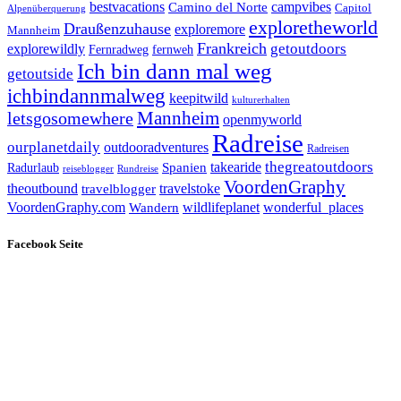
bestvacations
campvibes
Camino del Norte
Capitol
Alpenüberquerung
exploretheworld
Draußenzuhause
exploremore
Mannheim
Frankreich
explorewildly
getoutdoors
Fernradweg
fernweh
Ich bin dann mal weg
getoutside
ichbindannmalweg
keepitwild
kulturerhalten
letsgosomewhere
Mannheim
openmyworld
Radreise
ourplanetdaily
outdooradventures
Radreisen
takearide
thegreatoutdoors
Spanien
Radurlaub
reiseblogger
Rundreise
VoordenGraphy
theoutbound
travelstoke
travelblogger
wildlifeplanet
wonderful_places
VoordenGraphy.com
Wandern
Facebook Seite