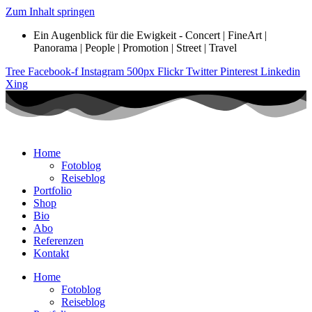
Zum Inhalt springen
Ein Augenblick für die Ewigkeit - Concert | FineArt |
Panorama | People | Promotion | Street | Travel
Tree
Facebook-f
Instagram
500px
Flickr
Twitter
Pinterest
Linkedin
Xing
Home
Fotoblog
Reiseblog
Portfolio
Shop
Bio
Abo
Referenzen
Kontakt
Home
Fotoblog
Reiseblog