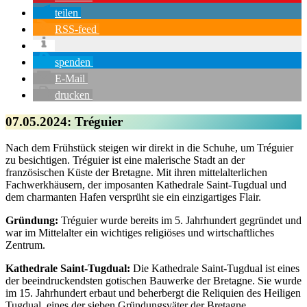
teilen
RSS-feed
spenden
E-Mail
drucken
07.05.2024
:
Tréguier
Nach dem Frühstück steigen wir direkt in die Schuhe, um Tréguier
zu besichtigen. Tréguier ist eine malerische Stadt an der
französischen Küste der Bretagne. Mit ihren mittelalterlichen
Fachwerkhäusern, der imposanten Kathedrale Saint-Tugdual und
dem charmanten Hafen versprüht sie ein einzigartiges Flair.
Gründung:
Tréguier wurde bereits im 5. Jahrhundert gegründet und
war im Mittelalter ein wichtiges religiöses und wirtschaftliches
Zentrum.
Kathedrale Saint-Tugdual:
Die Kathedrale Saint-Tugdual ist eines
der beeindruckendsten gotischen Bauwerke der Bretagne. Sie wurde
im 15. Jahrhundert erbaut und beherbergt die Reliquien des Heiligen
Tugdual, eines der sieben Gründungsväter der Bretagne.