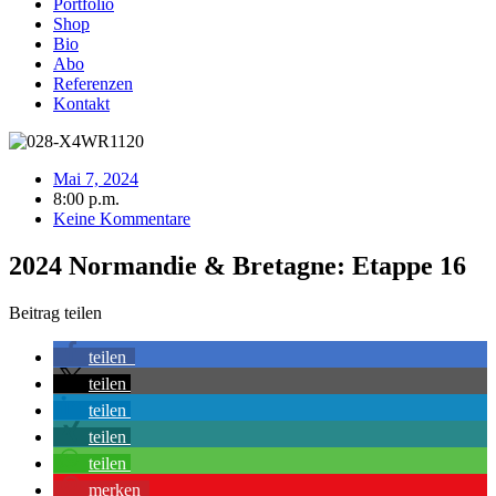
Portfolio
Shop
Bio
Abo
Referenzen
Kontakt
Mai 7, 2024
8:00 p.m.
Keine Kommentare
2024 Normandie & Bretagne: Etappe 16
Beitrag teilen
teilen
teilen
teilen
teilen
teilen
merken