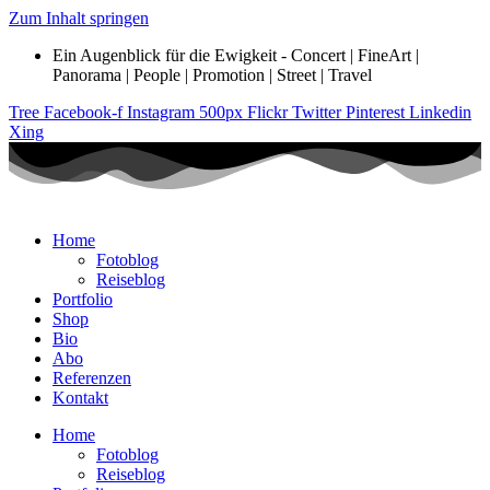
Zum Inhalt springen
Ein Augenblick für die Ewigkeit - Concert | FineArt |
Panorama | People | Promotion | Street | Travel
Tree
Facebook-f
Instagram
500px
Flickr
Twitter
Pinterest
Linkedin
Xing
Home
Fotoblog
Reiseblog
Portfolio
Shop
Bio
Abo
Referenzen
Kontakt
Home
Fotoblog
Reiseblog