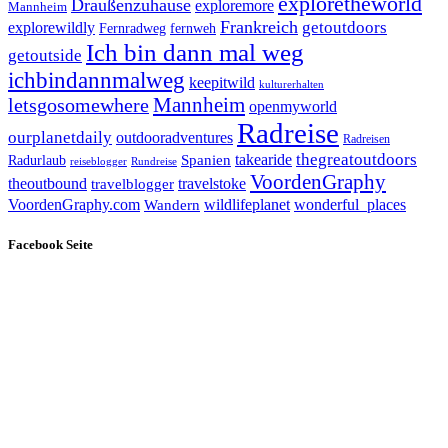
exploretheworld
Draußenzuhause
exploremore
Mannheim
Frankreich
explorewildly
getoutdoors
Fernradweg
fernweh
Ich bin dann mal weg
getoutside
ichbindannmalweg
keepitwild
kulturerhalten
letsgosomewhere
Mannheim
openmyworld
Radreise
ourplanetdaily
outdooradventures
Radreisen
takearide
thegreatoutdoors
Spanien
Radurlaub
reiseblogger
Rundreise
VoordenGraphy
theoutbound
travelstoke
travelblogger
wildlifeplanet
wonderful_places
VoordenGraphy.com
Wandern
Facebook Seite