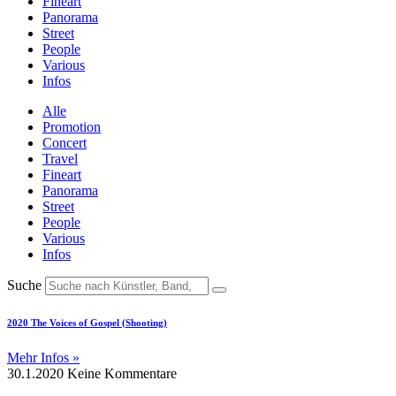
Fineart
Panorama
Street
People
Various
Infos
Alle
Promotion
Concert
Travel
Fineart
Panorama
Street
People
Various
Infos
Suche
2020 The Voices of Gospel (Shooting)
Mehr Infos »
30.1.2020
Keine Kommentare