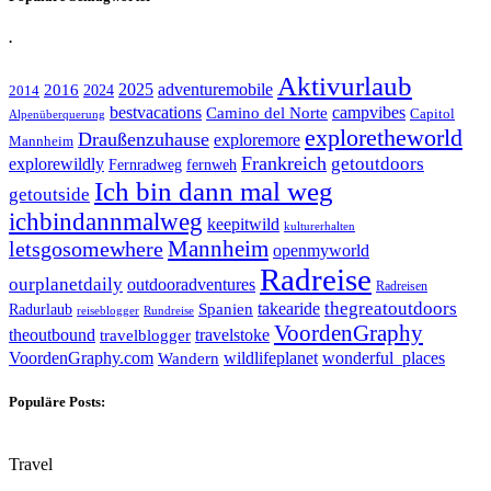
.
Aktivurlaub
adventuremobile
2016
2025
2024
2014
bestvacations
campvibes
Camino del Norte
Capitol
Alpenüberquerung
exploretheworld
Draußenzuhause
exploremore
Mannheim
Frankreich
explorewildly
getoutdoors
Fernradweg
fernweh
Ich bin dann mal weg
getoutside
ichbindannmalweg
keepitwild
kulturerhalten
letsgosomewhere
Mannheim
openmyworld
Radreise
ourplanetdaily
outdooradventures
Radreisen
takearide
thegreatoutdoors
Spanien
Radurlaub
reiseblogger
Rundreise
VoordenGraphy
theoutbound
travelstoke
travelblogger
wildlifeplanet
wonderful_places
VoordenGraphy.com
Wandern
Populäre Posts:
Travel