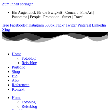
Zum Inhalt springen
Ein Augenblick für die Ewigkeit - Concert | FineArt |
Panorama | People | Promotion | Street | Travel
Tree
Facebook-f
Instagram
500px
Flickr
Twitter
Pinterest
Linkedin
Xing
Home
Fotoblog
Reiseblog
Portfolio
Shop
Bio
Abo
Referenzen
Kontakt
Home
Fotoblog
Reiseblog