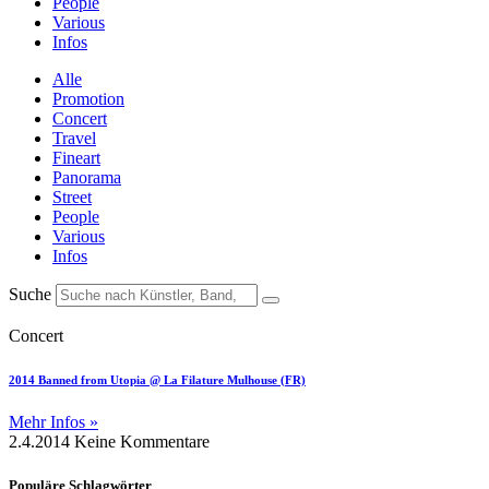
People
Various
Infos
Alle
Promotion
Concert
Travel
Fineart
Panorama
Street
People
Various
Infos
Suche
Concert
2014 Banned from Utopia @ La Filature Mulhouse (FR)
Mehr Infos »
2.4.2014
Keine Kommentare
Populäre Schlagwörter