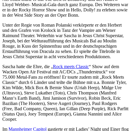
Lloyd Webber- Musical-Gala durch ganz Europa. Des Weiteren war
er in der Rocky Horror Show und in Hello, Dolly! zu erleben sowie
in der West Side Story an der Oper Bonn.
Unter der Regie von Roman Polanski verkörperte er den Herbert
und den Grafen von Krolock in Tanz der Vampire am Wiener
Raimund Theater. Weiterhin war Sascha in Jesus Christ Superstar,
Joseph, bei der Welturaufführung des Musicals Bal au Moulin
Rouge, in Kuss der Spinnenfrau und in der deutschsprachigen
Erstaufführung von Dracula zu sehen. Er spielte die Titelrolle in
Jesus Christ Superstar in acht verschiedenen Produktionen.
Sascha hatte die Ehre, die „
Rock meets Classic
“ Show auf dem
Wacken Open Air Festival mit AC/DCs „Thunderstruck“ vor
75.000 Metal-Fans zu eröffnen! Er tourte zudem mit „Rock Meets
Classic“ durch 6 Länder und teilte die Bühne mit u.a. Bonnie Tyler,
Kim Wilde, Mick Box & Bernie Shaw (Uriah Heep), Midge Ure
(Ultravox), Steve Lukather (Toto), Chris Thompson (Manfred
Mann‘s Earth Band), Jimi Jamison (Survivor), Robin Beck, Eric
Bazilian (The Hooters), Steve Augeri (Journey), Paul Rodgers
(Free, Bad Company, Queen), Ian Gillan (Deep Purple), Rick Parfitt
(Status Quo), Joey Tempest (Europe), Gianna Nannini und Alice
Cooper.
Im
Mannheimer Capitol
gastierte er mit Ladies’ Night und Einer flog