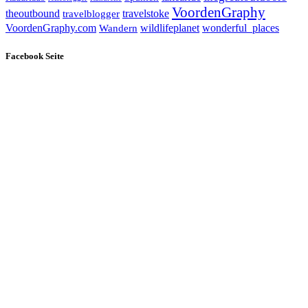
VoordenGraphy
theoutbound
travelstoke
travelblogger
wildlifeplanet
wonderful_places
VoordenGraphy.com
Wandern
Facebook Seite