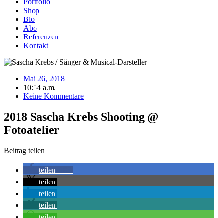
Portfolio
Shop
Bio
Abo
Referenzen
Kontakt
Mai 26, 2018
10:54 a.m.
Keine Kommentare
2018 Sascha Krebs Shooting @
Fotoatelier
Beitrag teilen
teilen
103
teilen
teilen
teilen
teilen