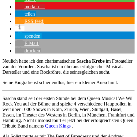
merken
2
teilen
RSS-feed
spenden
E-Mail
drucken
Neulich hatte ich den charismatischen
Sascha Krebs
im Fotoatelier
van der Voorden. Sascha ist ein überaus erfolgreicher Musical-
Darsteller und eine Rockröhre, die seinesgleichen sucht.
Seine Biografie ist schier endlos, hier ein kleiner Ausschnitt:
Sascha stand seit der ersten Stunde bei dem Queen-Musical We Will
Rock You auf der Bühne und spielte 4 verschiedene Hauptrollen in
weit über 1000 Shows in Köln, Zürich, Wien, Stuttgart, Basel,
Essen, im Theater des Westens in Berlin, in München, Frankfurt und
Hamburg. Nicht umsonst tourt er jetzt bei der erfolgreichsten Queen
Tribute Band namens
Queen Kings
.
Als Solist tourte er mit The Best of Broadway und der Andrew