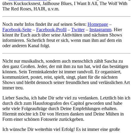
übers Kuckucksnest, Jailhouse Blues, I Want It All, The Wolf With
The Red Roses, HAIR, u.v.m.
Noch mehr Infos findet ihr auf seinen Seiten:
Homepage
–
Facebook-Seite
–
Facebook-Profil
–
Twitter
–
Instagramm
. Hier
könnt ihr Euch auch über seine Aktivitäten und nächsten Shows
informieren. Sicherlich freut er sich, wenn man ihm auf dem ein
oder anderen Kanal folgt.
Nicht nur musikalisch, sondern auch menschlich zählt Sascha zu
den ganz Großen. Jeder, der mit ihm zu tun hat, wird das bestätigen
können. Sein Terminkalender ist immer randvoll. Er organisiert,
kommuniziert, postet, reist, spielt, singt, plant für die nächsten
Shows und bleibt dennoch seiner freundlichen und verlässlichen Art
immer treu.
Lieber Sascha, ich habe Dir sehr viel zu verdanken. Letztlich bin ich
durch dich zum Hausfotografen des Capitol geworden und habe
sehr viele Folgeaufträge durch Deine Empfehlungen erhalten.
Hiermit möchte ich Dir von Herzen danken und Deine Mühen in
Form einer schönen Fotoserie zurückgeben.
Ich wünsche Dir weiterhin viel Erfolg! Es ist immer eine große