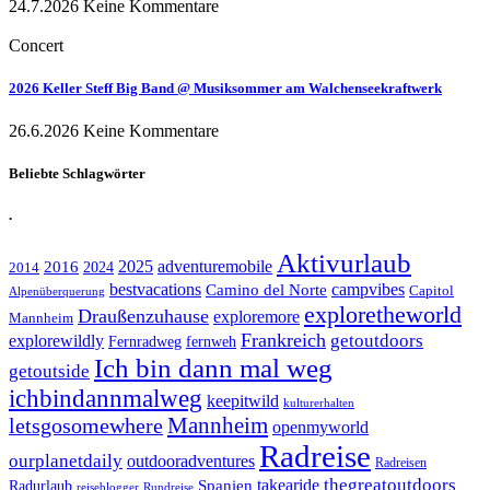
24.7.2026
Keine Kommentare
Concert
2026 Keller Steff Big Band @ Musiksommer am Walchenseekraftwerk
26.6.2026
Keine Kommentare
Beliebte Schlagwörter
.
Aktivurlaub
adventuremobile
2016
2025
2024
2014
bestvacations
campvibes
Camino del Norte
Capitol
Alpenüberquerung
exploretheworld
Draußenzuhause
exploremore
Mannheim
Frankreich
explorewildly
getoutdoors
Fernradweg
fernweh
Ich bin dann mal weg
getoutside
ichbindannmalweg
keepitwild
kulturerhalten
letsgosomewhere
Mannheim
openmyworld
Radreise
ourplanetdaily
outdooradventures
Radreisen
takearide
thegreatoutdoors
Spanien
Radurlaub
reiseblogger
Rundreise