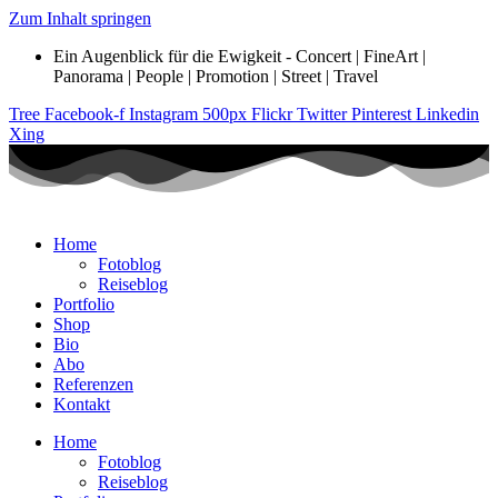
Zum Inhalt springen
Ein Augenblick für die Ewigkeit - Concert | FineArt |
Panorama | People | Promotion | Street | Travel
Tree
Facebook-f
Instagram
500px
Flickr
Twitter
Pinterest
Linkedin
Xing
Home
Fotoblog
Reiseblog
Portfolio
Shop
Bio
Abo
Referenzen
Kontakt
Home
Fotoblog
Reiseblog