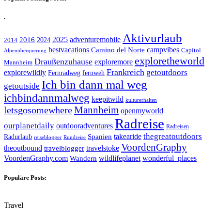
.
Aktivurlaub
adventuremobile
2016
2025
2024
2014
bestvacations
campvibes
Camino del Norte
Capitol
Alpenüberquerung
exploretheworld
Draußenzuhause
exploremore
Mannheim
Frankreich
explorewildly
getoutdoors
Fernradweg
fernweh
Ich bin dann mal weg
getoutside
ichbindannmalweg
keepitwild
kulturerhalten
letsgosomewhere
Mannheim
openmyworld
Radreise
ourplanetdaily
outdooradventures
Radreisen
takearide
thegreatoutdoors
Spanien
Radurlaub
reiseblogger
Rundreise
VoordenGraphy
theoutbound
travelstoke
travelblogger
wildlifeplanet
wonderful_places
VoordenGraphy.com
Wandern
Populäre Posts:
Travel