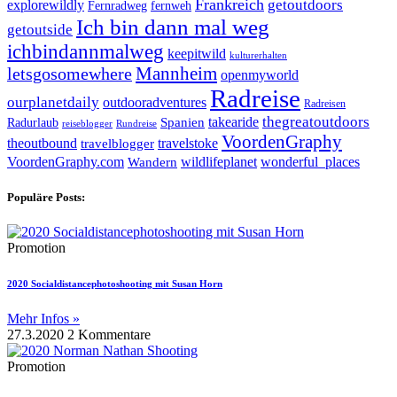
Frankreich
explorewildly
getoutdoors
Fernradweg
fernweh
Ich bin dann mal weg
getoutside
ichbindannmalweg
keepitwild
kulturerhalten
letsgosomewhere
Mannheim
openmyworld
Radreise
ourplanetdaily
outdooradventures
Radreisen
takearide
thegreatoutdoors
Spanien
Radurlaub
reiseblogger
Rundreise
VoordenGraphy
theoutbound
travelstoke
travelblogger
wildlifeplanet
wonderful_places
VoordenGraphy.com
Wandern
Populäre Posts:
Promotion
2020 Socialdistancephotoshooting mit Susan Horn
Mehr Infos »
27.3.2020
2 Kommentare
Promotion