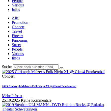
People
Various
Infos
Alle
Promotion
Concert
Travel
Fineart
Panorama
Street
People
Various
Infos
Suche
Concert
2025 Christoph Melzer’s Folk Night XL @ Gleis4 Frankenthal
Mehr Infos »
25.10.2025
Keine Kommentare