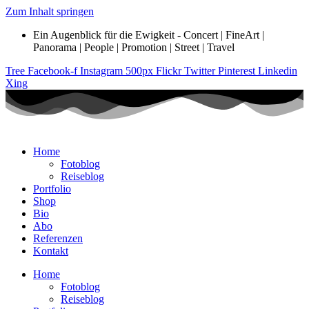
Zum Inhalt springen
Ein Augenblick für die Ewigkeit - Concert | FineArt |
Panorama | People | Promotion | Street | Travel
Tree
Facebook-f
Instagram
500px
Flickr
Twitter
Pinterest
Linkedin
Xing
Home
Fotoblog
Reiseblog
Portfolio
Shop
Bio
Abo
Referenzen
Kontakt
Home
Fotoblog
Reiseblog