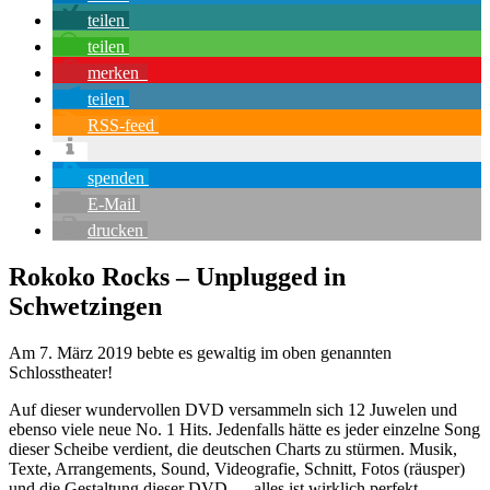
teilen
teilen
merken
teilen
RSS-feed
spenden
E-Mail
drucken
Rokoko Rocks – Unplugged in
Schwetzingen
Am 7. März 2019 bebte es gewaltig im oben genannten
Schlosstheater!
Auf dieser wundervollen DVD versammeln sich 12 Juwelen und
ebenso viele neue No. 1 Hits. Jedenfalls hätte es jeder einzelne Song
dieser Scheibe verdient, die deutschen Charts zu stürmen. Musik,
Texte, Arrangements, Sound, Videografie, Schnitt, Fotos (räusper)
und die Gestaltung dieser DVD … alles ist wirklich perfekt