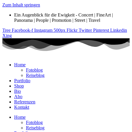
Zum Inhalt springen
Ein Augenblick für die Ewigkeit - Concert | FineArt |
Panorama | People | Promotion | Street | Travel
Tree
Facebook-f
Instagram
500px
Flickr
Twitter
Pinterest
Linkedin
Xing
Home
Fotoblog
Reiseblog
Portfolio
Shop
Bio
Abo
Referenzen
Kontakt
Home
Fotoblog
Reiseblog