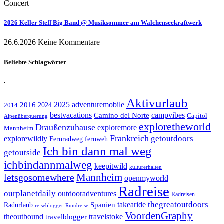
Concert
2026 Keller Steff Big Band @ Musiksommer am Walchenseekraftwerk
26.6.2026
Keine Kommentare
Beliebte Schlagwörter
.
Aktivurlaub
adventuremobile
2016
2025
2024
2014
bestvacations
campvibes
Camino del Norte
Capitol
Alpenüberquerung
exploretheworld
Draußenzuhause
exploremore
Mannheim
Frankreich
explorewildly
getoutdoors
Fernradweg
fernweh
Ich bin dann mal weg
getoutside
ichbindannmalweg
keepitwild
kulturerhalten
letsgosomewhere
Mannheim
openmyworld
Radreise
ourplanetdaily
outdooradventures
Radreisen
takearide
thegreatoutdoors
Spanien
Radurlaub
reiseblogger
Rundreise
VoordenGraphy
theoutbound
travelstoke
travelblogger