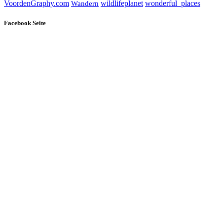
wildlifeplanet
wonderful_places
VoordenGraphy.com
Wandern
Facebook Seite