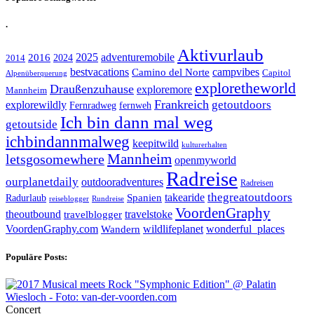
.
Aktivurlaub
adventuremobile
2016
2025
2024
2014
bestvacations
campvibes
Camino del Norte
Capitol
Alpenüberquerung
exploretheworld
Draußenzuhause
exploremore
Mannheim
Frankreich
explorewildly
getoutdoors
Fernradweg
fernweh
Ich bin dann mal weg
getoutside
ichbindannmalweg
keepitwild
kulturerhalten
letsgosomewhere
Mannheim
openmyworld
Radreise
ourplanetdaily
outdooradventures
Radreisen
takearide
thegreatoutdoors
Spanien
Radurlaub
reiseblogger
Rundreise
VoordenGraphy
theoutbound
travelstoke
travelblogger
wildlifeplanet
wonderful_places
VoordenGraphy.com
Wandern
Populäre Posts:
Concert