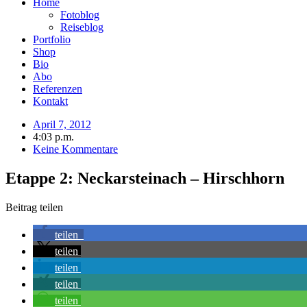
Home
Fotoblog
Reiseblog
Portfolio
Shop
Bio
Abo
Referenzen
Kontakt
April 7, 2012
4:03 p.m.
Keine Kommentare
Etappe 2: Neckarsteinach – Hirschhorn
Beitrag teilen
teilen
teilen
teilen
teilen
teilen