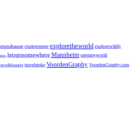
exploretheworld
enzuhause
exploremore
explorewildly
letsgosomewhere
Mannheim
openmyworld
alten
VoordenGraphy
travelstoke
VoordenGraphy.com
travelblogger