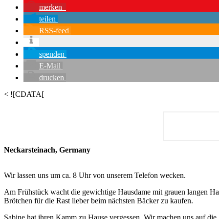
merken
teilen
RSS-feed
spenden
E-Mail
drucken
< ![CDATA[
Neckarsteinach, Germany
Wir lassen uns um ca. 8 Uhr von unserem Telefon wecken.
Am Frühstück wacht die gewichtige Hausdame mit grauen langen Haare
Brötchen für die Rast lieber beim nächsten Bäcker zu kaufen.
Sabine hat ihren Kamm zu Hause vergessen. Wir machen uns auf die Ja