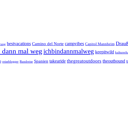
Drauß
bestvacations
campvibes
Camino del Norte
Capitol Mannheim
rung
n dann mal weg
ichbindannmalweg
keepitwild
kulturerh
takearide
thegreatoutdoors
theoutbound
Spanien
b
reiseblogger
Rundreise