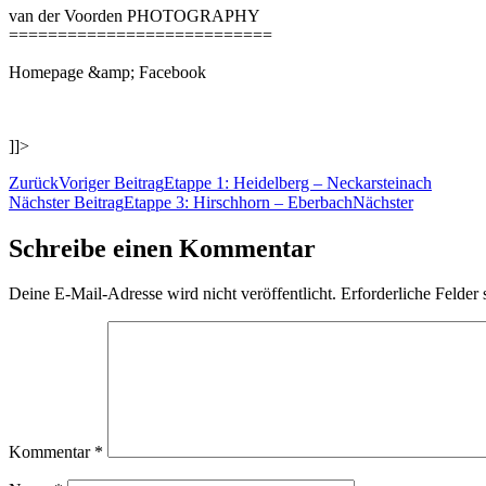
van der Voorden PHOTOGRAPHY
===========================
Homepage &amp; Facebook
]]>
Zurück
Voriger Beitrag
Etappe 1: Heidelberg – Neckarsteinach
Nächster Beitrag
Etappe 3: Hirschhorn – Eberbach
Nächster
Schreibe einen Kommentar
Deine E-Mail-Adresse wird nicht veröffentlicht.
Erforderliche Felder 
Kommentar
*