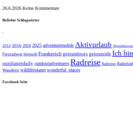
26.6.2026
Keine Kommentare
Beliebte Schlagwörter
.
Aktivurlaub
adventuremobile
2016
2025
2024
2014
Alpenüberque
Ich bi
Frankreich
getoutdoors
getoutside
Fernradweg
fernweh
Radreise
ourplanetdaily
outdooradventures
Radurlau
Radreisen
wildlifeplanet
wonderful_places
Wandern
Facebook Seite