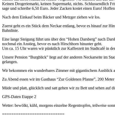
Keinen Drogeriemarkt, keinen Supermarkt, nichts. Schlussendlich F
sage und schreibe 6,50 Euro. Jeder Zacken kostet einen Euro! Hoffentl
Nach dem Einkauf beim Bäcker und Metzger ziehen wir los.
Zuerst geht es ein Stück dem Neckar entlang, bevor es hinauf zur Hi
Bahnlinie.
Eine lange Steigung führt uns über den “Hohen Darsberg” nach Dars
nochmal ein Anstieg, bevor es nach Hirschhorn hinunter geht.
Um ca. 15 Uhr waren wir pünktlich zur Kaffeezeit im Stadtcafé in der
Unsere Pension “Burgblick” liegt auf der anderen Neckarseite im Sta
gelangen.
Wir bekommen ein wunderbares Zimmer mit gigantischem Ausblick a
Zu Abend essen wir im Gasthaus “Zur Goldenen Pfanne”, 200 Meter v
Müde und platt, glücklich und satt gehen wir zu Bett und sehen auf di
GPS-Daten Etappe 2
Wetter: bewölkt, kühl, morgens einzelne Regentropfen, teilweise son
===========================