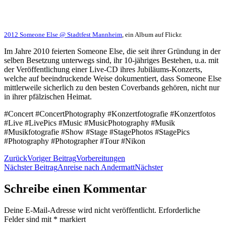
2012 Someone Else @ Stadtfest Mannheim
, ein Album auf Flickr.
Im Jahre 2010 feierten Someone Else, die seit ihrer Gründung in der
selben Besetzung unterwegs sind, ihr 10-jähriges Bestehen, u.a. mit
der Veröffentlichung einer Live-CD ihres Jubiläums-Konzerts,
welche auf beeindruckende Weise dokumentiert, dass Someone Else
mittlerweile sicherlich zu den besten Coverbands gehören, nicht nur
in ihrer pfälzischen Heimat.
#Concert #ConcertPhotography #Konzertfotografie #Konzertfotos
#Live #LivePics #Music #MusicPhotography #Musik
#Musikfotografie #Show #Stage #StagePhotos #StagePics
#Photography #Photographer #Tour #Nikon
Zurück
Voriger Beitrag
Vorbereitungen
Nächster Beitrag
Anreise nach Andermatt
Nächster
Schreibe einen Kommentar
Deine E-Mail-Adresse wird nicht veröffentlicht.
Erforderliche
Felder sind mit
*
markiert