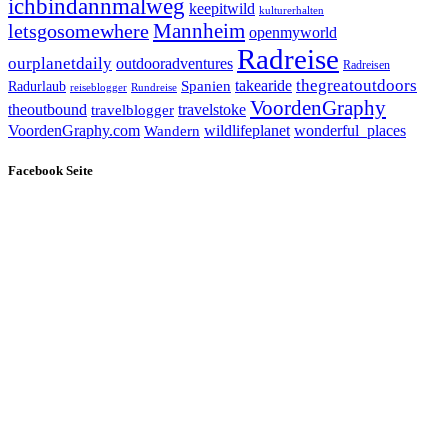
ichbindannmalweg
keepitwild
kulturerhalten
letsgosomewhere
Mannheim
openmyworld
Radreise
ourplanetdaily
outdooradventures
Radreisen
takearide
thegreatoutdoors
Spanien
Radurlaub
reiseblogger
Rundreise
VoordenGraphy
theoutbound
travelstoke
travelblogger
wildlifeplanet
wonderful_places
VoordenGraphy.com
Wandern
Facebook Seite