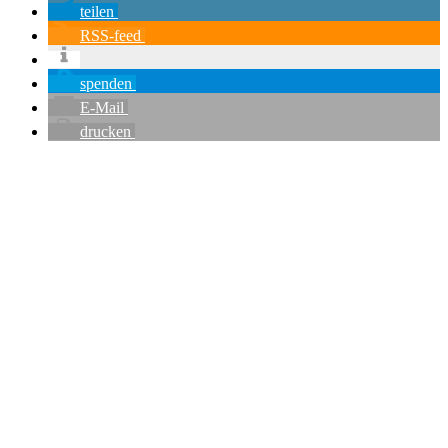
teilen
RSS-feed
spenden
E-Mail
drucken