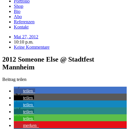
Portfolio
Shop
Bio
Abo
Referenzen
Kontakt
Mai 27, 2012
10:10 p.m.
Keine Kommentare
2012 Someone Else @ Stadtfest
Mannheim
Beitrag teilen
teilen
teilen
teilen
teilen
teilen
merken