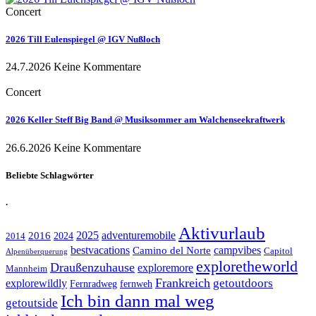
Concert
2026 Till Eulenspiegel @ IGV Nußloch
24.7.2026
Keine Kommentare
Concert
2026 Keller Steff Big Band @ Musiksommer am Walchenseekraftwerk
26.6.2026
Keine Kommentare
Beliebte Schlagwörter
.
Aktivurlaub
adventuremobile
2016
2025
2024
2014
bestvacations
campvibes
Camino del Norte
Capitol
Alpenüberquerung
exploretheworld
Draußenzuhause
exploremore
Mannheim
Frankreich
explorewildly
getoutdoors
Fernradweg
fernweh
Ich bin dann mal weg
getoutside