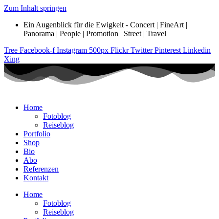
Zum Inhalt springen
Ein Augenblick für die Ewigkeit - Concert | FineArt |
Panorama | People | Promotion | Street | Travel
Tree
Facebook-f
Instagram
500px
Flickr
Twitter
Pinterest
Linkedin
Xing
Home
Fotoblog
Reiseblog
Portfolio
Shop
Bio
Abo
Referenzen
Kontakt
Home
Fotoblog
Reiseblog