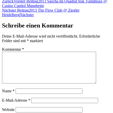
Zurück
Voriger Beitrag
2013 Sascha im Quadrat feat. Famdüsax @
Casino Capitol Mannheim
Nächster Beitrag
2013 The Flow Club @ Ziegler
Heidelberg
Nächster
Schreibe einen Kommentar
Deine E-Mail-Adresse wird nicht veröffentlicht.
Erforderliche
Felder sind mit
*
markiert
Kommentar
*
Name
*
E-Mail-Adresse
*
Website