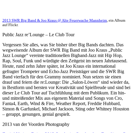
2013 SWR Big Band & Joo Kraus @ Alte Feuerwache Mannheim
, ein Album
auf Flickr.
Public Jazz re’Lounge – Le Club Tour
Vergessen Sie alles, was Sie bisher über Big Bands dachten. Das
wegweisende Album der SWR Big Band mit Joo Kraus „Public
Jazz Lounge“ vereinte traditionellen Bigband-Jazz mit Hip Hop,
Rap, Soul, Funk und würdigte den Zeitgeist im neuen Jahrtausend.
Heute, rund zehn Jahre später, ist Joo Kraus ein international
gefragter Trompeter und Echo-Jazz Preisträger und die SWR Big
Band vierfach für den Grammy nominiert. Nun setzen sie einen
drauf und feiern die re:Lounge: Die „Salon-Löwen“ sind wieder da,
in Bestform und bersten vor Kreativität und Spielfreude und sind bei
dieser Le Club Tour auf Tuchfühlung mit dem Publikum. Ein hin-
und mitreißender Mix aus eigenem Material und Songs von Cro,
Fanta4, Earth, Wind & Fire, Weather Report, Freddie Hubbard,
Simon & Garfunkel, Michael Jackson, Sting oder Whitney Houston
– gerappt, gesungen, genial gespielt.
2013 van der Voorden Photography