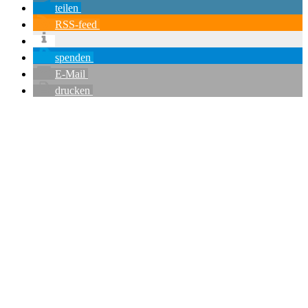
teilen
RSS-feed
spenden
E-Mail
drucken