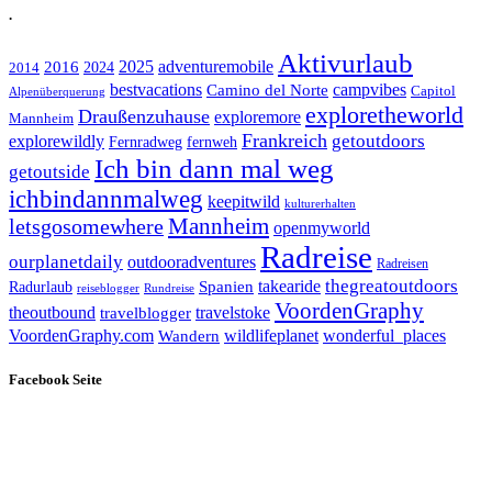
.
Aktivurlaub
adventuremobile
2016
2025
2024
2014
bestvacations
campvibes
Camino del Norte
Capitol
Alpenüberquerung
exploretheworld
Draußenzuhause
exploremore
Mannheim
Frankreich
explorewildly
getoutdoors
Fernradweg
fernweh
Ich bin dann mal weg
getoutside
ichbindannmalweg
keepitwild
kulturerhalten
letsgosomewhere
Mannheim
openmyworld
Radreise
ourplanetdaily
outdooradventures
Radreisen
takearide
thegreatoutdoors
Spanien
Radurlaub
reiseblogger
Rundreise
VoordenGraphy
theoutbound
travelstoke
travelblogger
wildlifeplanet
wonderful_places
VoordenGraphy.com
Wandern
Facebook Seite