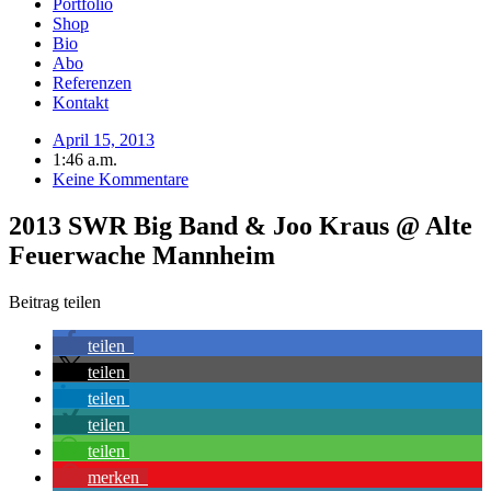
Portfolio
Shop
Bio
Abo
Referenzen
Kontakt
April 15, 2013
1:46 a.m.
Keine Kommentare
2013 SWR Big Band & Joo Kraus @ Alte
Feuerwache Mannheim
Beitrag teilen
teilen
teilen
teilen
teilen
teilen
merken