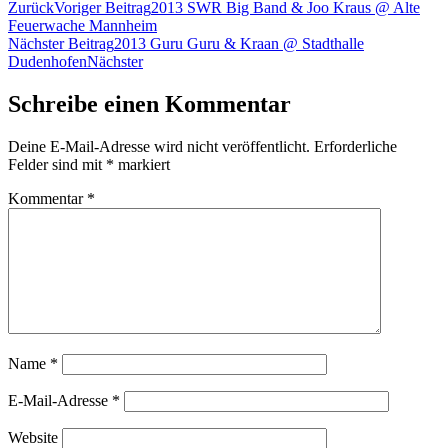
Zurück
Voriger Beitrag
2013 SWR Big Band & Joo Kraus @ Alte
Feuerwache Mannheim
Nächster Beitrag
2013 Guru Guru & Kraan @ Stadthalle
Dudenhofen
Nächster
Schreibe einen Kommentar
Deine E-Mail-Adresse wird nicht veröffentlicht.
Erforderliche
Felder sind mit
*
markiert
Kommentar
*
Name
*
E-Mail-Adresse
*
Website