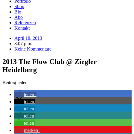
Portfolio
Shop
Bio
Abo
Referenzen
Kontakt
April 18, 2013
8:07 p.m.
Keine Kommentare
2013 The Flow Club @ Ziegler
Heidelberg
Beitrag teilen
teilen
teilen
teilen
teilen
teilen
merken