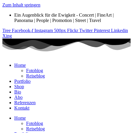
Zum Inhalt springen
Ein Augenblick für die Ewigkeit - Concert | FineArt |
Panorama | People | Promotion | Street | Travel
Tree
Facebook-f
Instagram
500px
Flickr
Twitter
Pinterest
Linkedin
Xing
Home
Fotoblog
Reiseblog
Portfolio
Shop
Bio
Abo
Referenzen
Kontakt
Home
Fotoblog
Reiseblog