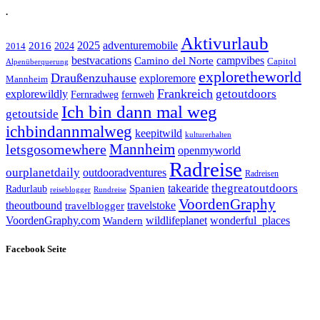
.
Aktivurlaub
adventuremobile
2016
2025
2024
2014
bestvacations
campvibes
Camino del Norte
Capitol
Alpenüberquerung
exploretheworld
Draußenzuhause
exploremore
Mannheim
Frankreich
explorewildly
getoutdoors
Fernradweg
fernweh
Ich bin dann mal weg
getoutside
ichbindannmalweg
keepitwild
kulturerhalten
letsgosomewhere
Mannheim
openmyworld
Radreise
ourplanetdaily
outdooradventures
Radreisen
takearide
thegreatoutdoors
Spanien
Radurlaub
reiseblogger
Rundreise
VoordenGraphy
theoutbound
travelstoke
travelblogger
wildlifeplanet
wonderful_places
VoordenGraphy.com
Wandern
Facebook Seite