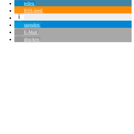
teilen
RSS-feed
spenden
E-Mail
drucken