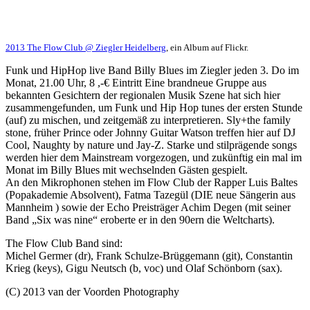
2013 The Flow Club @ Ziegler Heidelberg
, ein Album auf Flickr.
Funk und HipHop live Band Billy Blues im Ziegler jeden 3. Do im
Monat, 21.00 Uhr, 8 ,-€ Eintritt Eine brandneue Gruppe aus
bekannten Gesichtern der regionalen Musik Szene hat sich hier
zusammengefunden, um Funk und Hip Hop tunes der ersten Stunde
(auf) zu mischen, und zeitgemäß zu interpretieren. Sly+the family
stone, früher Prince oder Johnny Guitar Watson treffen hier auf DJ
Cool, Naughty by nature und Jay-Z. Starke und stilprägende songs
werden hier dem Mainstream vorgezogen, und zukünftig ein mal im
Monat im Billy Blues mit wechselnden Gästen gespielt.
An den Mikrophonen stehen im Flow Club der Rapper Luis Baltes
(Popakademie Absolvent), Fatma Tazegül (DIE neue Sängerin aus
Mannheim ) sowie der Echo Preisträger Achim Degen (mit seiner
Band „Six was nine“ eroberte er in den 90ern die Weltcharts).
The Flow Club Band sind:
Michel Germer (dr), Frank Schulze-Brüggemann (git), Constantin
Krieg (keys), Gigu Neutsch (b, voc) und Olaf Schönborn (sax).
(C) 2013 van der Voorden Photography