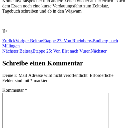
Kohlenhydratspeicher und andere Zellen wieder auf. Herrlich. Nach
dem Essen noch eine kurze Verdauungsfahrt zum Zeltplatz,
Tagebuch schreiben und ab in den Wigwam.
]]>
Zurück
Voriger Beitrag
Etappe 23: Von Rheinberg-Budberg nach
Millingen
Nächster Beitrag
Etappe 25: Von Elst nach Vuren
Nächster
Schreibe einen Kommentar
Deine E-Mail-Adresse wird nicht veröffentlicht.
Erforderliche
Felder sind mit
*
markiert
Kommentar
*