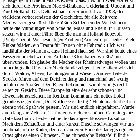
Flussgebiet im Rheindelta zwischen Maas, Lek und Waal erstreckt
sich durch die Provinzen Noord-Braband, Gelderland, Utrecht und
Zuid-Holland. Das Delta ist nach der Sturmflut von 1953, der
vielleicht verheerendsten der Geschichte, für alle Zeit vom
Meerwasser geschützt. Die größten Schleusen der Welt sichern
heute die Mündungen von Schelde, Maas und Rhein. In Huissen
setzen wir mit einer Fähre über, die man in Holland liebevoll
‚Pontje‘ nennt. Wir besichtigen Arnhem (Arnheim) per pedes. Viele
Einkaufsläden, ein Traum für Frauen ohne Fahrrad :-) Ich war
landläufig der Meinung, dass Holland flach sei. Wir sind heute eines
Besseren belehrt worden: Auf den 73 km haben wir 362 hm
überwunden. Ich glaube die Macher des Rheinradweges wollen uns
unbedingt alle Hügel der Niederlande zeigen. Heute biken wir viel
durch Wälder, Alleen, Lichtungen und Wiesen. Andere Teile der
Strecke führen auf dem Deich entlang und manchmal auf wenig
befahrenen Straßen. Den Rhein bekommen wir allerdings recht
selten zu Gesicht. Diese Etappe ist eine der sehr schönen und
abwechslungsreichen. In Renkum kommt uns ein nettes Lokal
gerade wie gerufen: ‚Der Kaffeeee ist fertig!‘ Heute macht die Tour
ebenso viel Spaß wie gestern. Wir sind endlich eingefahren. Wurde
auch langsam Zeit. In Elst finden wir einen schönen Campingplatz
‚Tabaksschuur‘. Leider hat heute das angeschlossene Lokal zu.
Nach dem Zeltaufbau und einer kurzen Dusche schwingen wir uns
nochmal auf die Räder, denn am anderen Ende des langgezogenen
Ortes gibt es einen Chinesen. Eine chinesische Reistafel füllt die