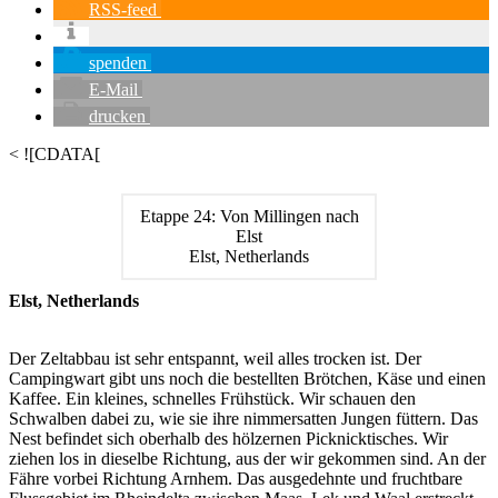
RSS-feed
spenden
E-Mail
drucken
< ![CDATA[
Etappe 24: Von Millingen nach
Elst
Elst, Netherlands
Elst, Netherlands
Der Zeltabbau ist sehr entspannt, weil alles trocken ist. Der
Campingwart gibt uns noch die bestellten Brötchen, Käse und einen
Kaffee. Ein kleines, schnelles Frühstück. Wir schauen den
Schwalben dabei zu, wie sie ihre nimmersatten Jungen füttern. Das
Nest befindet sich oberhalb des hölzernen Picknicktisches. Wir
ziehen los in dieselbe Richtung, aus der wir gekommen sind. An der
Fähre vorbei Richtung Arnhem. Das ausgedehnte und fruchtbare