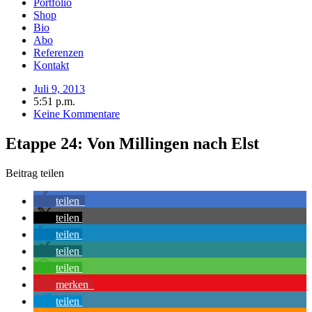
Portfolio
Shop
Bio
Abo
Referenzen
Kontakt
Juli 9, 2013
5:51 p.m.
Keine Kommentare
Etappe 24: Von Millingen nach Elst
Beitrag teilen
teilen
teilen
teilen
teilen
teilen
merken
teilen