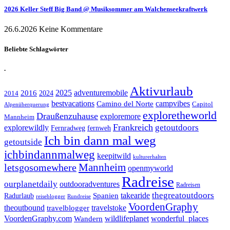
2026 Keller Steff Big Band @ Musiksommer am Walchenseekraftwerk
26.6.2026
Keine Kommentare
Beliebte Schlagwörter
.
Aktivurlaub
adventuremobile
2016
2025
2024
2014
bestvacations
campvibes
Camino del Norte
Capitol
Alpenüberquerung
exploretheworld
Draußenzuhause
exploremore
Mannheim
Frankreich
explorewildly
getoutdoors
Fernradweg
fernweh
Ich bin dann mal weg
getoutside
ichbindannmalweg
keepitwild
kulturerhalten
letsgosomewhere
Mannheim
openmyworld
Radreise
ourplanetdaily
outdooradventures
Radreisen
takearide
thegreatoutdoors
Spanien
Radurlaub
reiseblogger
Rundreise
VoordenGraphy
theoutbound
travelstoke
travelblogger
wildlifeplanet
wonderful_places
VoordenGraphy.com
Wandern