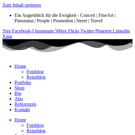
Zum Inhalt springen
Ein Augenblick für die Ewigkeit - Concert | FineArt |
Panorama | People | Promotion | Street | Travel
Tree
Facebook-f
Instagram
500px
Flickr
Twitter
Pinterest
Linkedin
Xing
Home
Fotoblog
Reiseblog
Portfolio
Shop
Bio
Abo
Referenzen
Kontakt
Home
Fotoblog
Reiseblog