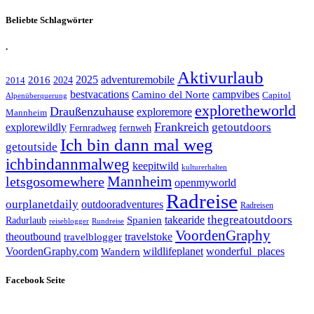
Beliebte Schlagwörter
.
Aktivurlaub
adventuremobile
2016
2025
2024
2014
bestvacations
campvibes
Camino del Norte
Capitol
Alpenüberquerung
exploretheworld
Draußenzuhause
exploremore
Mannheim
Frankreich
explorewildly
getoutdoors
Fernradweg
fernweh
Ich bin dann mal weg
getoutside
ichbindannmalweg
keepitwild
kulturerhalten
letsgosomewhere
Mannheim
openmyworld
Radreise
ourplanetdaily
outdooradventures
Radreisen
takearide
thegreatoutdoors
Spanien
Radurlaub
reiseblogger
Rundreise
VoordenGraphy
theoutbound
travelstoke
travelblogger
wildlifeplanet
wonderful_places
VoordenGraphy.com
Wandern
Facebook Seite