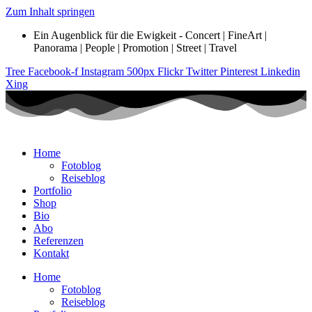
Zum Inhalt springen
Ein Augenblick für die Ewigkeit - Concert | FineArt |
Panorama | People | Promotion | Street | Travel
Tree
Facebook-f
Instagram
500px
Flickr
Twitter
Pinterest
Linkedin
Xing
Home
Fotoblog
Reiseblog
Portfolio
Shop
Bio
Abo
Referenzen
Kontakt
Home
Fotoblog
Reiseblog