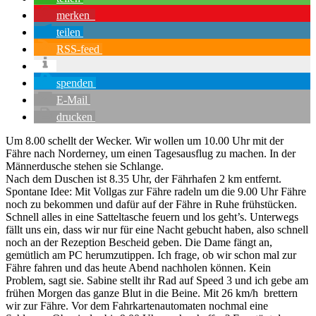
merken
teilen
RSS-feed
spenden
E-Mail
drucken
Um 8.00 schellt der Wecker. Wir wollen um 10.00 Uhr mit der
Fähre nach Norderney, um einen Tagesausflug zu machen. In der
Männerdusche stehen sie Schlange.
Nach dem Duschen ist 8.35 Uhr, der Fährhafen 2 km entfernt.
Spontane Idee: Mit Vollgas zur Fähre radeln um die 9.00 Uhr Fähre
noch zu bekommen und dafür auf der Fähre in Ruhe frühstücken.
Schnell alles in eine Satteltasche feuern und los geht’s.
Unterwegs
fällt uns ein, dass wir nur für eine Nacht gebucht haben, also schnell
noch an der Rezeption Bescheid geben. Die Dame fängt an,
gemütlich am PC herumzutippen. Ich frage, ob wir schon mal zur
Fähre fahren und das heute Abend nachholen können. Kein
Problem, sagt sie. Sabine stellt ihr Rad auf Speed 3 und ich gebe am
frühen Morgen das ganze Blut in die Beine. Mit 26 km/h brettern
wir zur Fähre. Vor dem Fahrkartenautomaten nochmal eine