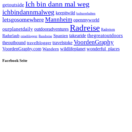
Ich bin dann mal weg
getoutside
ichbindannmalweg
keepitwild
kulturerhalten
letsgosomewhere
Mannheim
openmyworld
Radreise
ourplanetdaily
outdooradventures
Radreisen
takearide
thegreatoutdoors
Spanien
Radurlaub
reiseblogger
Rundreise
VoordenGraphy
theoutbound
travelstoke
travelblogger
wildlifeplanet
wonderful_places
VoordenGraphy.com
Wandern
Facebook Seite