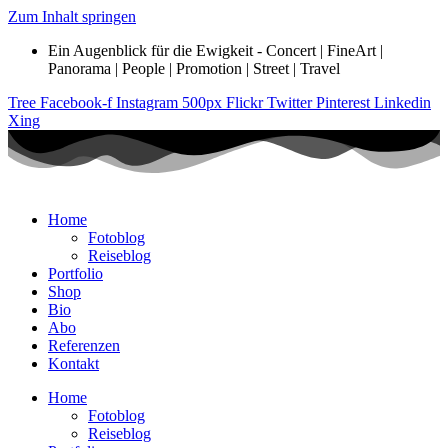
Zum Inhalt springen
Ein Augenblick für die Ewigkeit - Concert | FineArt |
Panorama | People | Promotion | Street | Travel
Tree
Facebook-f
Instagram
500px
Flickr
Twitter
Pinterest
Linkedin
Xing
Home
Fotoblog
Reiseblog
Portfolio
Shop
Bio
Abo
Referenzen
Kontakt
Home
Fotoblog
Reiseblog