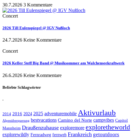
30.7.2026
3 Kommentare
Concert
2026 Till Eulenspiegel @ IGV Nußloch
24.7.2026
Keine Kommentare
Concert
2026 Keller Steff Big Band @ Musiksommer am Walchenseekraftwerk
26.6.2026
Keine Kommentare
Beliebte Schlagwörter
.
Aktivurlaub
adventuremobile
2016
2025
2024
2014
bestvacations
campvibes
Camino del Norte
Capitol
Alpenüberquerung
exploretheworld
Draußenzuhause
exploremore
Mannheim
Frankreich
explorewildly
getoutdoors
Fernradweg
fernweh