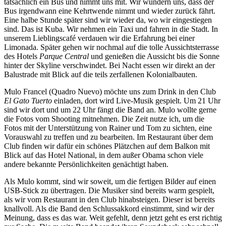
tatsächlich ein Bus und nimmt uns mit. Wir wundern uns, dass der
Bus irgendwann eine Kehrtwende nimmt und wieder zurück fährt.
Eine halbe Stunde später sind wir wieder da, wo wir eingestiegen
sind. Das ist Kuba. Wir nehmen ein Taxi und fahren in die Stadt. In
unserem Lieblingscafé verdauen wir die Erfahrung bei einer
Limonada. Später gehen wir nochmal auf die tolle Aussichtsterrasse
des Hotels
Parque Central
und genießen die Aussicht bis die Sonne
hinter der Skyline verschwindet. Bei Nacht essen wir direkt an der
Balustrade mit Blick auf die teils zerfallenen Kolonialbauten.
Mulo Francel (Quadro Nuevo) möchte uns zum Drink in den Club
El Gato Tuerto
einladen, dort wird Live-Musik gespielt. Um 21 Uhr
sind wir dort und um 22 Uhr fängt die Band an. Mulo wollte gerne
die Fotos vom Shooting mitnehmen. Die Zeit nutze ich, um die
Fotos mit der Unterstützung von Rainer und Tom zu sichten, eine
Vorauswahl zu treffen und zu bearbeiten. Im Restaurant über dem
Club finden wir dafür ein schönes Plätzchen auf dem Balkon mit
Blick auf das Hotel National, in dem außer Obama schon viele
andere bekannte Persönlichkeiten genächtigt haben.
Als Mulo kommt, sind wir soweit, um die fertigen Bilder auf einen
USB-Stick zu übertragen. Die Musiker sind bereits warm gespielt,
als wir vom Restaurant in den Club hinabsteigen. Dieser ist bereits
knallvoll. Als die Band den Schlussakkord einstimmt, sind wir der
Meinung, dass es das war. Weit gefehlt, denn jetzt geht es erst richtig