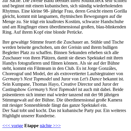
zur Sache. Die zweite Band beendet ihren Soundcheck sehr schnell
und beginnt mit einem kubanischen, sich ständig wiederholenden
Rhytmus. Eine kleine 98- jährige Frau, deren Gesicht einem Gorilla
gleicht, kommt mit langsamen, rhytmischen Bewegungen auf die
Menge zu. Sie trägt ein knallrotes Kostüm, schwarze Handschuhe
und am Ringfinger einen überdimensional großen, blau-blinkenden
Ring. Auf ihrem Kopf eine blonde Perücke.
Ihre gewaltige Stimme feuert die Zuschauer an. Stühle und Tische
werden beiseite geschoben, um der Greisin und ihrem bulligen
Begleiter Platz zu schaffen. Binnen Sekunden erheben sich alle
Zuschauer von ihren Plätzen, damit sie dieses Spektakel mit ihren
Handys fotografieren und filmen können. Als sie auf der Bühne
steht, kommt ein Filmteam in den Club. Es ist Jorge Gonzáles,
Choreograf und Model, der als extrovertierter Laufstegtrainer von
Germany’s Next Topmodel
und Juror von
Let’s Dance
bekannt ist.
Sein Kumpane, Thomas Hayo, Creative Director und Juror der
Castingshow
Germany’s Next Topmodel
ist auch mit dabei. Beide
präsentieren sich immer mal wieder tanzend mit der 98 jährigen
Stimmgewalt auf der Bühne. Die überdimensional große Kamera
mit riesiger Sonnenblende fängt das ganze Spektakel ein.
Der Saal tobt und kocht. Das ist kubanische Party pur. Ein weiteres
Highlight unserer Rundreise.
<<< vorige
Etappe
nächte >>>