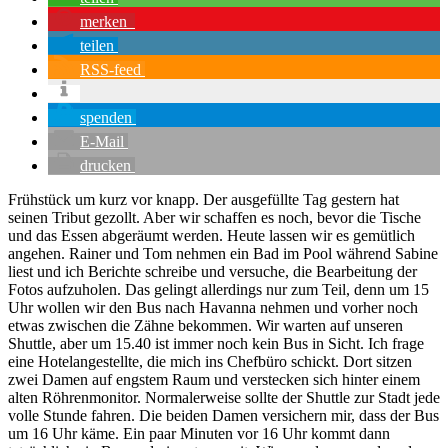
merken
teilen
RSS-feed
spenden
E-Mail
drucken
Frühstück um kurz vor knapp. Der ausgefüllte Tag gestern hat
seinen Tribut gezollt. Aber wir schaffen es noch, bevor die Tische
und das Essen abgeräumt werden. Heute lassen wir es gemütlich
angehen. Rainer und Tom nehmen ein Bad im Pool während Sabine
liest und ich Berichte schreibe und versuche, die Bearbeitung der
Fotos aufzuholen. Das gelingt allerdings nur zum Teil, denn um 15
Uhr wollen wir den Bus nach Havanna nehmen und vorher noch
etwas zwischen die Zähne bekommen. Wir warten auf unseren
Shuttle, aber um 15.40 ist immer noch kein Bus in Sicht. Ich frage
eine Hotelangestellte, die mich ins Chefbüro schickt. Dort sitzen
zwei Damen auf engstem Raum und verstecken sich hinter einem
alten Röhrenmonitor. Normalerweise sollte der Shuttle zur Stadt jede
volle Stunde fahren. Die beiden Damen versichern mir, dass der Bus
um 16 Uhr käme. Ein paar Minuten vor 16 Uhr kommt dann