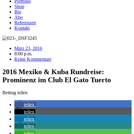
Portfolio
Shop
Bio
Abo
Referenzen
Kontakt
März 23, 2016
8:00 p.m.
Keine Kommentare
2016 Mexiko & Kuba Rundreise:
Prominenz im Club El Gato Tuerto
Beitrag teilen
teilen
teilen
teilen
teilen
teilen