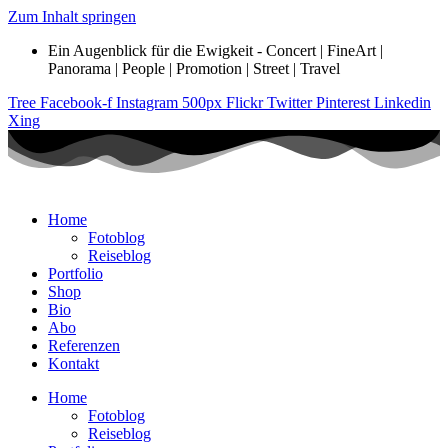
Zum Inhalt springen
Ein Augenblick für die Ewigkeit - Concert | FineArt |
Panorama | People | Promotion | Street | Travel
Tree
Facebook-f
Instagram
500px
Flickr
Twitter
Pinterest
Linkedin
Xing
Home
Fotoblog
Reiseblog
Portfolio
Shop
Bio
Abo
Referenzen
Kontakt
Home
Fotoblog
Reiseblog