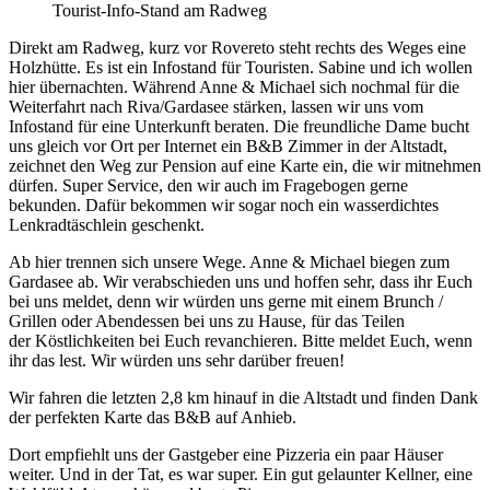
Tourist-Info-Stand am Radweg
Direkt am Radweg, kurz vor Rovereto steht rechts des Weges eine
Holzhütte. Es ist ein Infostand für Touristen. Sabine und ich wollen
hier übernachten. Während Anne & Michael sich nochmal für die
Weiterfahrt nach Riva/Gardasee stärken, lassen wir uns vom
Infostand für eine Unterkunft beraten. Die freundliche Dame bucht
uns gleich vor Ort per Internet ein B&B Zimmer in der Altstadt,
zeichnet den Weg zur Pension auf eine Karte ein, die wir mitnehmen
dürfen. Super Service, den wir auch im Fragebogen gerne
bekunden. Dafür bekommen wir sogar noch ein wasserdichtes
Lenkradtäschlein geschenkt.
Ab hier trennen sich unsere Wege. Anne & Michael biegen zum
Gardasee ab. Wir verabschieden uns und hoffen sehr, dass ihr Euch
bei uns meldet, denn wir würden uns gerne mit einem Brunch /
Grillen oder Abendessen bei uns zu Hause, für das Teilen
der Köstlichkeiten bei Euch revanchieren. Bitte meldet Euch, wenn
ihr das lest. Wir würden uns sehr darüber freuen!
Wir fahren die letzten 2,8 km hinauf in die Altstadt und finden Dank
der perfekten Karte das B&B auf Anhieb.
Dort empfiehlt uns der Gastgeber eine Pizzeria ein paar Häuser
weiter. Und in der Tat, es war super. Ein gut gelaunter Kellner, eine