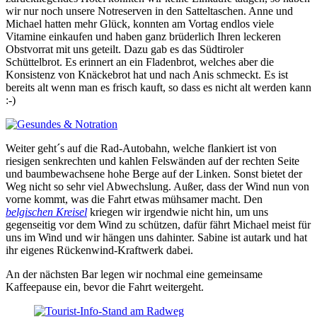
wir nur noch unsere Notreserven in den Satteltaschen. Anne und
Michael hatten mehr Glück, konnten am Vortag endlos viele
Vitamine einkaufen und haben ganz brüderlich Ihren leckeren
Obstvorrat mit uns geteilt. Dazu gab es das Südtiroler
Schüttelbrot. Es erinnert an ein Fladenbrot, welches aber die
Konsistenz von Knäckebrot hat und nach Anis schmeckt. Es ist
bereits alt wenn man es frisch kauft, so dass es nicht alt werden kann
:-)
Weiter geht´s auf die Rad-Autobahn, welche flankiert ist von
riesigen senkrechten und kahlen Felswänden auf der rechten Seite
und baumbewachsene hohe Berge auf der Linken. Sonst bietet der
Weg nicht so sehr viel Abwechslung. Außer, dass der Wind nun von
vorne kommt, was die Fahrt etwas mühsamer macht. Den
belgischen Kreisel
kriegen wir irgendwie nicht hin, um uns
gegenseitig vor dem Wind zu schützen, dafür fährt Michael meist für
uns im Wind und wir hängen uns dahinter. Sabine ist autark und hat
ihr eigenes Rückenwind-Kraftwerk dabei.
An der nächsten Bar legen wir nochmal eine gemeinsame
Kaffeepause ein, bevor die Fahrt weitergeht.