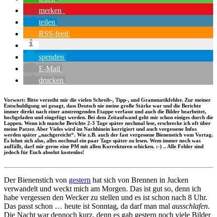
merken
teilen
RSS-feed
spenden
E-Mail
drucken
Vorwort:
Bitte verzeiht mir die vielen Schreib-, Tipp-, und Grammatikfehler. Zur meiner
Entschuldigung sei gesagt, dass Deutsch nie meine große Stärke war und die Berichte
immer direkt nach einer anstrengenden Etappe verfasst und auch die Bilder bearbeitet,
hochgeladen und eingefügt werden. Bei dem Zeitaufwand geht mir schon einiges durch die
Lappen. Wenn ich manche Berichte 2-3 Tage später nochmal lese, erschrecke ich oft über
meine Patzer. Aber Vieles wird im Nachhinein korrigiert und auch vergessene Infos
werden später „nachgereicht“. Wie z.B. auch der fast vergessene Bienenstich vom Vortag.
Es lohnt sich also, alles nochmal ein paar Tage später zu lesen. Wem immer noch was
auffällt, darf mir gerne eine PM mit allen Korrekturen schicken. :-) .. Alle Fehler sind
jedoch für Euch absolut kostenlos!
Der Bienenstich von
gestern
hat sich von Brennen in Jucken
verwandelt und weckt mich am Morgen. Das ist gut so, denn ich
habe vergessen den Wecker zu stellen und es ist schon nach 8 Uhr.
Das passt schon … heute ist Sonntag, da darf man mal
ausschlafen
.
Die Nacht war dennoch kurz, denn es gab gestern noch viele Bilder