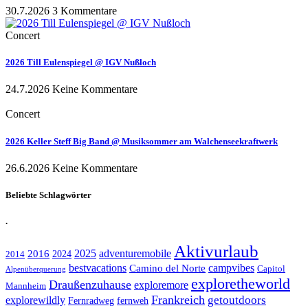
30.7.2026
3 Kommentare
Concert
2026 Till Eulenspiegel @ IGV Nußloch
24.7.2026
Keine Kommentare
Concert
2026 Keller Steff Big Band @ Musiksommer am Walchenseekraftwerk
26.6.2026
Keine Kommentare
Beliebte Schlagwörter
.
Aktivurlaub
adventuremobile
2016
2025
2024
2014
bestvacations
campvibes
Camino del Norte
Capitol
Alpenüberquerung
exploretheworld
Draußenzuhause
exploremore
Mannheim
Frankreich
explorewildly
getoutdoors
Fernradweg
fernweh