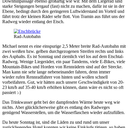
Downhillpassage ebenso großartig wie wir. Mit dem Liegerad sind
starke Steigungen bergauf (fast) nicht zu machen, dafür ist sie in der
Ebene, bedingt durch den geringeren Luftwiderstand im Vorteil und
fährt trotz der kleinen Räder sehr flott. Von Tramin aus führt uns der
Radweg wieder entlang der Etsch.
Rad-Autobahn
Michael nennt es eine einspurige 2,5 Meter breite Rad-Autobahn mit
zwei weißen bzw. gelben durchgezogenen Streifen rechts und links
des Asphalts. Es ist Sonntag und ziemlich viel los auf dem Etschtal-
Radweg. Wenige Liegeräder, ein paar Tandems, viele E-Bikes, viele
Mountain-Bikes und Horden von Rennrädern sind auf der Strecke.
Man kann nie sehr lange nebeneinander fahren, denn immer
wieder rufen Rennradfahrer von hinten und wollen schnell
vorbeifahren. Gut, wir hätten auch unsere Geschwindigkeit von 20-
23 km/h auf 35-40 km/h erhöhen können, dann wäre es nicht so oft
passiert :-)
Das Trinkwasser geht bei der dampfenden
Wärme heute weg wie
nichts. Aber glücklicherweise gibt es entlang des Radweges
genügend Wasserstellen, um die Wasserflaschen wieder aufzufüllen.
Da heute Sonntag ist, sind die Läden zu und rund um unser
zurückliegendes Hotel konnten wir keine Einkäufe tätigen, so haben