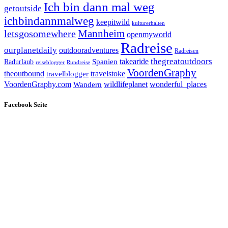
Ich bin dann mal weg
getoutside
ichbindannmalweg
keepitwild
kulturerhalten
letsgosomewhere
Mannheim
openmyworld
Radreise
ourplanetdaily
outdooradventures
Radreisen
takearide
thegreatoutdoors
Spanien
Radurlaub
reiseblogger
Rundreise
VoordenGraphy
theoutbound
travelstoke
travelblogger
wildlifeplanet
wonderful_places
VoordenGraphy.com
Wandern
Facebook Seite