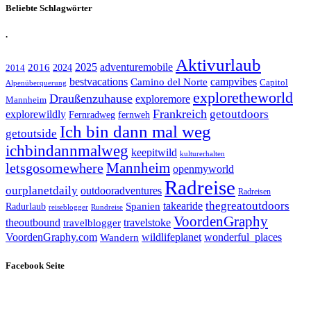
Beliebte Schlagwörter
.
Aktivurlaub
adventuremobile
2016
2025
2024
2014
bestvacations
campvibes
Camino del Norte
Capitol
Alpenüberquerung
exploretheworld
Draußenzuhause
exploremore
Mannheim
Frankreich
explorewildly
getoutdoors
Fernradweg
fernweh
Ich bin dann mal weg
getoutside
ichbindannmalweg
keepitwild
kulturerhalten
letsgosomewhere
Mannheim
openmyworld
Radreise
ourplanetdaily
outdooradventures
Radreisen
takearide
thegreatoutdoors
Spanien
Radurlaub
reiseblogger
Rundreise
VoordenGraphy
theoutbound
travelstoke
travelblogger
wildlifeplanet
wonderful_places
VoordenGraphy.com
Wandern
Facebook Seite