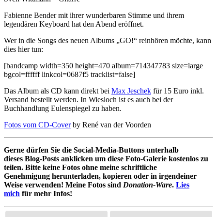
Fabienne Bender mit ihrer wunderbaren Stimme und ihrem
legendären Keyboard hat den Abend eröffnet.
Wer in die Songs des neuen Albums „GO!“
reinhören möchte, kann
dies hier tun:
[bandcamp width=350 height=470 album=714347783 size=large
bgcol=ffffff linkcol=0687f5 tracklist=false]
Das Album als CD kann direkt bei
Max Jeschek
für 15 Euro inkl.
Versand bestellt werden. In Wiesloch ist es auch bei der
Buchhandlung Eulenspiegel zu haben.
Fotos vom CD-Cover
by René van der Voorden
Gerne dürfen Sie die Social-Media-Buttons unterhalb
dieses Blog-Posts anklicken um diese Foto-Galerie kostenlos zu
teilen. Bitte
keine Fotos ohne meine schriftliche
Genehmigung herunterladen, kopieren oder in irgendeiner
Weise verwenden!
Meine Fotos sind
Donation-Ware
.
Lies
mich
für mehr Infos!