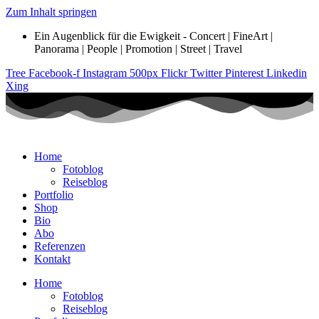
Zum Inhalt springen
Ein Augenblick für die Ewigkeit - Concert | FineArt |
Panorama | People | Promotion | Street | Travel
Tree
Facebook-f
Instagram
500px
Flickr
Twitter
Pinterest
Linkedin
Xing
Home
Fotoblog
Reiseblog
Portfolio
Shop
Bio
Abo
Referenzen
Kontakt
Home
Fotoblog
Reiseblog