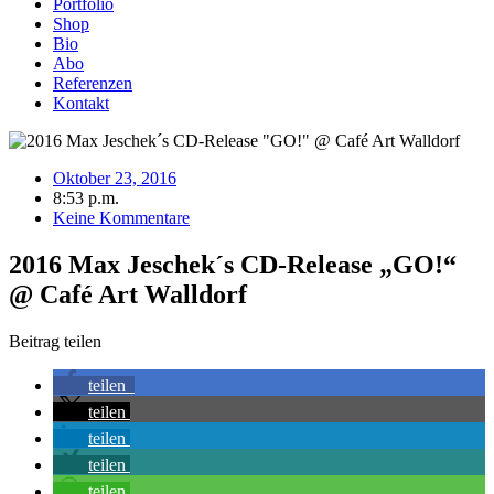
Portfolio
Shop
Bio
Abo
Referenzen
Kontakt
Oktober 23, 2016
8:53 p.m.
Keine Kommentare
2016 Max Jeschek´s CD-Release „GO!“
@ Café Art Walldorf
Beitrag teilen
teilen
teilen
teilen
teilen
teilen