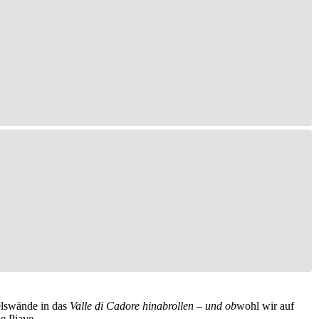
Felswände in das
Valle di Cadore hinabrollen – und ob
wohl wir auf
e Piave.