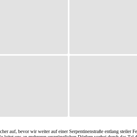
her auf, bevor wir weiter auf einer Serpentinenstraße entlang steiler 
ße leitet uns an mehreren ursprünglichen Dörfern vorbei durch das Tal d