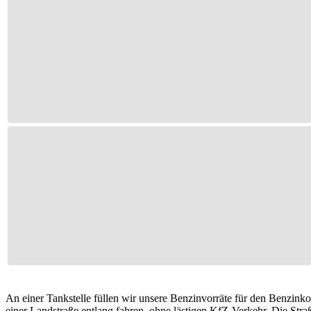
An einer Tankstelle füllen wir unsere Benzinvorräte für den Benzinkoc
einer Landstraße entlang fahren, ohne lästigen KfZ-Verkehr. Die Stra