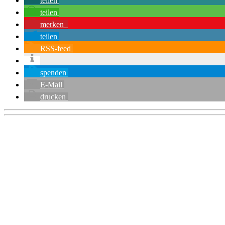
teilen
teilen
merken
teilen
RSS-feed
spenden
E-Mail
drucken