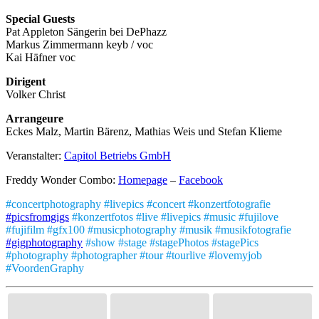
Special Guests
Pat Appleton Sängerin bei DePhazz
Markus Zimmermann keyb / voc
Kai Häfner voc
Dirigent
Volker Christ
Arrangeure
Eckes Malz, Martin Bärenz, Mathias Weis und Stefan Klieme
Veranstalter:
Capitol Betriebs GmbH
Freddy Wonder Combo:
Homepage
–
Facebook
#concertphotography #livepics #concert #konzertfotografie
#picsfromgigs
#konzertfotos #live #livepics #music #fujilove
#fujifilm #gfx100 #musicphotography #musik #musikfotografie
#gigphotography
#show #stage #stagePhotos #stagePics
#photography #photographer #tour #tourlive #lovemyjob
#VoordenGraphy