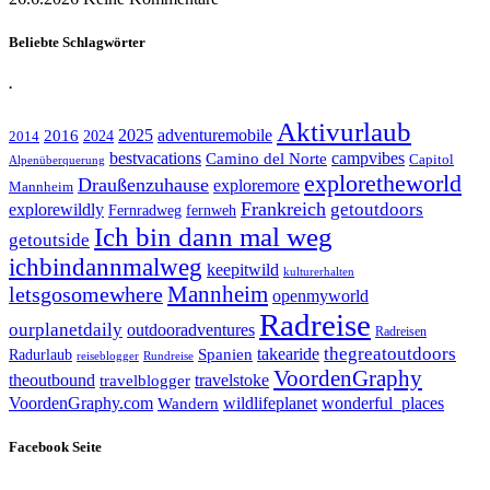
Beliebte Schlagwörter
.
Aktivurlaub
adventuremobile
2016
2025
2024
2014
bestvacations
campvibes
Camino del Norte
Capitol
Alpenüberquerung
exploretheworld
Draußenzuhause
exploremore
Mannheim
Frankreich
explorewildly
getoutdoors
Fernradweg
fernweh
Ich bin dann mal weg
getoutside
ichbindannmalweg
keepitwild
kulturerhalten
letsgosomewhere
Mannheim
openmyworld
Radreise
ourplanetdaily
outdooradventures
Radreisen
takearide
thegreatoutdoors
Spanien
Radurlaub
reiseblogger
Rundreise
VoordenGraphy
theoutbound
travelstoke
travelblogger
wildlifeplanet
wonderful_places
VoordenGraphy.com
Wandern
Facebook Seite