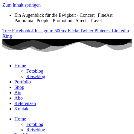
Zum Inhalt springen
Ein Augenblick für die Ewigkeit - Concert | FineArt |
Panorama | People | Promotion | Street | Travel
Tree
Facebook-f
Instagram
500px
Flickr
Twitter
Pinterest
Linkedin
Xing
Home
Fotoblog
Reiseblog
Portfolio
Shop
Bio
Abo
Referenzen
Kontakt
Home
Fotoblog
Reiseblog