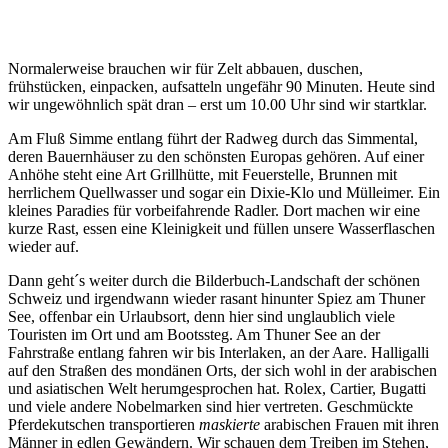
Normalerweise brauchen wir für Zelt abbauen, duschen,
frühstücken, einpacken, aufsatteln ungefähr 90 Minuten. Heute sind
wir ungewöhnlich spät dran – erst um 10.00 Uhr sind wir startklar.
Am Fluß Simme entlang führt der Radweg durch das Simmental,
deren Bauernhäuser zu den schönsten Europas gehören. Auf einer
Anhöhe steht eine Art Grillhütte, mit Feuerstelle, Brunnen mit
herrlichem Quellwasser und sogar ein Dixie-Klo und Mülleimer. Ein
kleines Paradies für vorbeifahrende Radler. Dort machen wir eine
kurze Rast, essen eine Kleinigkeit und füllen unsere Wasserflaschen
wieder auf.
Dann geht´s weiter durch die Bilderbuch-Landschaft der schönen
Schweiz und irgendwann wieder rasant hinunter Spiez am Thuner
See, offenbar ein Urlaubsort, denn hier sind unglaublich viele
Touristen im Ort und am Bootssteg. Am Thuner See an der
Fahrstraße entlang fahren wir bis Interlaken, an der Aare. Halligalli
auf den Straßen des mondänen Orts, der sich wohl in der arabischen
und asiatischen Welt herumgesprochen hat. Rolex, Cartier, Bugatti
und viele andere Nobelmarken sind hier vertreten. Geschmückte
Pferdekutschen transportieren
maskierte
arabischen Frauen mit ihren
Männer in edlen Gewändern. Wir schauen dem Treiben im Stehen,