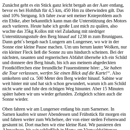
Zunächst geht es ein Stück ganz leicht bergab an der Aare entlang,
bevor es bei Hohfluh für 4,5 km, 450 Hm zu überwinden gilt. Das
sind 10% Steigung. Ich fahre zwar seit meiner Knieproblem auch
ein Ebike, aber bekanntlich kann man die Unterstützung des Motors
auch variieren. Heute habe ich große Lust mich zu quälen, also
wuchte das 35kg Kollos mit viel Zuladung mit niedriger
Unterstützungsstufe den Berg hinauf auf 1238 m zum Brunigpass.
Dann geht´s bergab nach Lungern am Lungersee, wo wir in der
Sonne eine kleine Pause machen. Um uns herum lauter Wolken, nur
ein kleiner Fleck ließ die Sonne zu uns hindurch scheinen. Bei der
nächsten, rasanten und regnerischen Abfahrt übersehe ich ein Schild
und donnere den Berg hinab, bis ich aus meinem abgedeckten
Frontköfferchen eine freundliche Frauenstimme höre:
„Sie haben
die Tour verlasssen, werfen Sie einen Blick auf die Karte!“
. Also
umkehren und ca. 500 Meter den Berg wieder hinauf. Sabine war
weit hinter mir und hat sich schon gewundert, warum ich am Schild
nicht warte und fuhr den richtigen Weg hinunter. Aber 15 Minuten
später haben wir uns wieder gefunden. Zeitgleich schien auch die
Sonne wieder.
Oben fahren wir am Lungersee entlang bis zum Sarnersee. In
Sarnen kaufen wir unser Abendessen und Frühstück für morgen ein
und fahren weiter zum Wichelsee, der von einer steilen Felsenwand
gesäumt ist. Dort machen wir eine kleine Rast. Wir passieren den
Alpnachsee, bis wir schließlich in Horw am Vierwaldstättersee