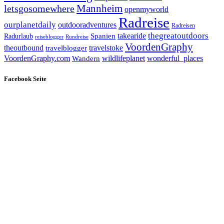
letsgosomewhere
Mannheim
openmyworld
Radreise
ourplanetdaily
outdooradventures
Radreisen
takearide
thegreatoutdoors
Spanien
Radurlaub
reiseblogger
Rundreise
VoordenGraphy
theoutbound
travelstoke
travelblogger
wildlifeplanet
wonderful_places
VoordenGraphy.com
Wandern
Facebook Seite