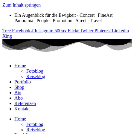
Zum Inhalt springen
Ein Augenblick für die Ewigkeit - Concert | FineArt |
Panorama | People | Promotion | Street | Travel
Tree
Facebook-f
Instagram
500px
Flickr
Twitter
Pinterest
Linkedin
Xing
Home
Fotoblog
Reiseblog
Portfolio
Shop
Bio
Abo
Referenzen
Kontakt
Home
Fotoblog
Reiseblog