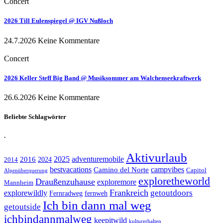
Concert
2026 Till Eulenspiegel @ IGV Nußloch
24.7.2026
Keine Kommentare
Concert
2026 Keller Steff Big Band @ Musiksommer am Walchenseekraftwerk
26.6.2026
Keine Kommentare
Beliebte Schlagwörter
.
Aktivurlaub
adventuremobile
2016
2025
2024
2014
bestvacations
campvibes
Camino del Norte
Capitol
Alpenüberquerung
exploretheworld
Draußenzuhause
exploremore
Mannheim
Frankreich
explorewildly
getoutdoors
Fernradweg
fernweh
Ich bin dann mal weg
getoutside
ichbindannmalweg
keepitwild
kulturerhalten