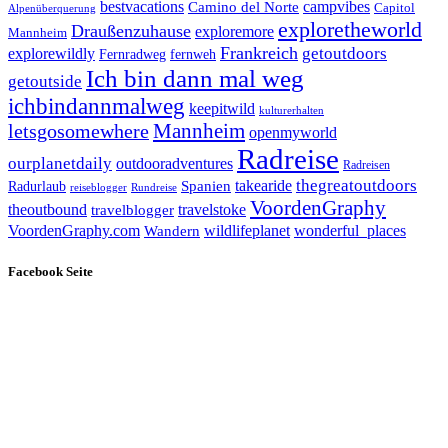
bestvacations
campvibes
Camino del Norte
Capitol
Alpenüberquerung
exploretheworld
Draußenzuhause
exploremore
Mannheim
Frankreich
explorewildly
getoutdoors
Fernradweg
fernweh
Ich bin dann mal weg
getoutside
ichbindannmalweg
keepitwild
kulturerhalten
letsgosomewhere
Mannheim
openmyworld
Radreise
ourplanetdaily
outdooradventures
Radreisen
takearide
thegreatoutdoors
Spanien
Radurlaub
reiseblogger
Rundreise
VoordenGraphy
theoutbound
travelstoke
travelblogger
wildlifeplanet
wonderful_places
VoordenGraphy.com
Wandern
Facebook Seite