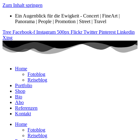
Zum Inhalt springen
Ein Augenblick für die Ewigkeit - Concert | FineArt |
Panorama | People | Promotion | Street | Travel
Tree
Facebook-f
Instagram
500px
Flickr
Twitter
Pinterest
Linkedin
Xing
Home
Fotoblog
Reiseblog
Portfolio
Shop
Bio
Abo
Referenzen
Kontakt
Home
Fotoblog
Reiseblog