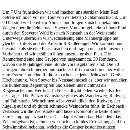
Um 7 Uhr frühstücken wir und machen uns startklar. Mein Rad
befreie ich noch vor der Tour von der letzten Schlammschlacht. Um
9 Uhr sind wir bereit zur Abreise und folgen zunächst bekannten
Wegen über die Felder nach Speyer. Von dort geht ein schöner Pfad
durch den Speyerer Wald bis nach Neustadt an der Weinstraße.
Unterwegs überholen wir wechselseitig eine Männergruppe mit
gleichen Trikots und der Aufschrift Radlerengel. Wir kommen ins
Gespräch als sie eine Pause machen und fragen uns nach unserem
Vorhaben und wir erzählen ihnen unseren groben Plan. Die
Rentnerband sind eine Gruppe von insgesamt ca. 30 Rentnern,
wovon die 80 jährigen eine Stunde vorausgefahren sind. Die 70
jährigen fahren hinterher und nachher trifft man sich in einer Hütte
zum Essen. Und eine Radtour machen sie jeden Mittwoch. Große
Hochachtung. Von Speyer bis Neustadt nieselt es, aber wir genießen
die kühlenden Regentropfen und ziehen uns nichtmal die
Regensachen an. Herrlich. In Neustadt gibt´s den zweiten Kaffee
des Tages. Die Pfälzer Weinstraße gibt es als Wanderweg, Radweg
und Fahrstraße. Wir nehmen selbstverständlich den Radweg, der
hügelig auf und ab durch schmucke Weindörfer führt. In Eschbach
verlassen wir die Weinstraße und lassen Komoot die beste Route
zum Campingplatz suchen. Das klappt wunderbar. Nachdem das
Zelt aufgebaut ist, nehmen wir noch ein kühles Erfrischungsbad im
Schwimmbad nebenan, welches die Camper kostenlos nutzen