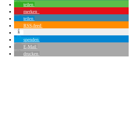
teilen
merken
teilen
RSS-feed
spenden
E-Mail
drucken