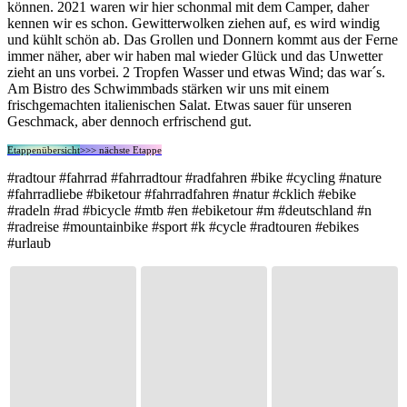
können. 2021 waren wir hier schonmal mit dem Camper, daher
kennen wir es schon. Gewitterwolken ziehen auf, es wird windig
und kühlt schön ab. Das Grollen und Donnern kommt aus der Ferne
immer näher, aber wir haben mal wieder Glück und das Unwetter
zieht an uns vorbei. 2 Tropfen Wasser und etwas Wind; das war´s.
Am Bistro des Schwimmbads stärken wir uns mit einem
frischgemachten italienischen Salat. Etwas sauer für unseren
Geschmack, aber dennoch erfrischend gut.
Etappenübersicht
>>> nächste Etappe
#radtour #fahrrad #fahrradtour #radfahren #bike #cycling #nature
#fahrradliebe #biketour #fahrradfahren #natur #cklich #ebike
#radeln #rad #bicycle #mtb #en #ebiketour #m #deutschland #n
#radreise #mountainbike #sport #k #cycle #radtouren #ebikes
#urlaub