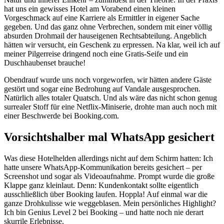
hat uns ein gewisses Hotel am Vorabend einen kleinen
Vorgeschmack auf eine Karriere als Ermittler in eigener Sache
gegeben. Und das ganz ohne Verbrechen, sondern mit einer völlig
absurden Drohmail der hauseigenen Rechtsabteilung. Angeblich
hätten wir versucht, ein Geschenk zu erpressen. Na klar, weil ich auf
meiner Pilgerreise dringend noch eine Gratis-Seife und ein
Duschhaubenset brauche!
Obendrauf wurde uns noch vorgeworfen, wir hätten andere Gäste
gestört und sogar eine Bedrohung auf Vandale ausgesprochen.
Natürlich alles totaler Quatsch. Und als wäre das nicht schon genug
surrealer Stoff für eine Netflix-Miniserie, drohte man auch noch mit
einer Beschwerde bei Booking.com.
Vorsichtshalber mal WhatsApp gesichert
Was diese Hotelhelden allerdings nicht auf dem Schirm hatten: Ich
hatte unsere WhatsApp-Kommunikation bereits gesichert – per
Screenshot und sogar als Videoaufnahme. Prompt wurde die große
Klappe ganz kleinlaut. Denn: Kundenkontakt sollte eigentlich
ausschließlich über Booking laufen. Hoppla! Auf einmal war die
ganze Drohkulisse wie weggeblasen. Mein persönliches Highlight?
Ich bin Genius Level 2 bei Booking – und hatte noch nie derart
skurrile Erlebnisse.