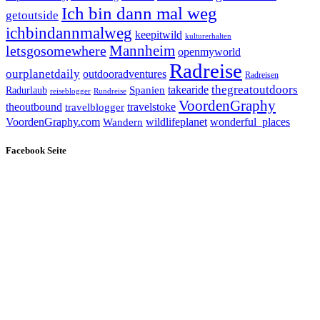
Ich bin dann mal weg
getoutside
ichbindannmalweg
keepitwild
kulturerhalten
letsgosomewhere
Mannheim
openmyworld
Radreise
ourplanetdaily
outdooradventures
Radreisen
takearide
thegreatoutdoors
Spanien
Radurlaub
reiseblogger
Rundreise
VoordenGraphy
theoutbound
travelstoke
travelblogger
wildlifeplanet
wonderful_places
VoordenGraphy.com
Wandern
Facebook Seite