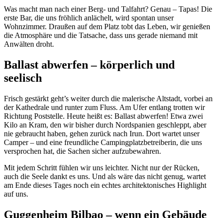
Was macht man nach einer Berg- und Talfahrt? Genau – Tapas! Die
erste Bar, die uns fröhlich anlächelt, wird spontan unser
Wohnzimmer. Draußen auf dem Platz tobt das Leben, wir genießen
die Atmosphäre und die Tatsache, dass uns gerade niemand mit
Anwälten droht.
Ballast abwerfen – körperlich und
seelisch
Frisch gestärkt geht’s weiter durch die malerische Altstadt, vorbei an
der Kathedrale und runter zum Fluss. Am Ufer entlang trotten wir
Richtung Poststelle. Heute heißt es: Ballast abwerfen! Etwa zwei
Kilo an Kram, den wir bisher durch Nordspanien geschleppt, aber
nie gebraucht haben, gehen zurück nach Irun. Dort wartet unser
Camper – und eine freundliche Campingplatzbetreiberin, die uns
versprochen hat, die Sachen sicher aufzubewahren.
Mit jedem Schritt fühlen wir uns leichter. Nicht nur der Rücken,
auch die Seele dankt es uns. Und als wäre das nicht genug, wartet
am Ende dieses Tages noch ein echtes architektonisches Highlight
auf uns.
Guggenheim Bilbao – wenn ein Gebäude