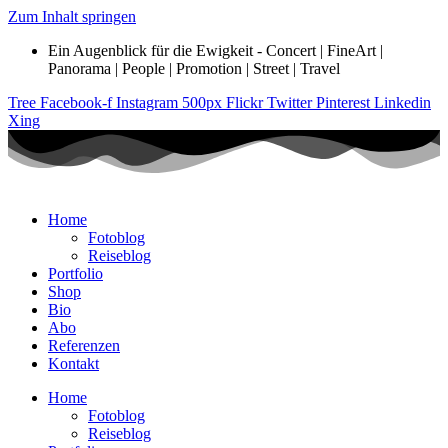
Zum Inhalt springen
Ein Augenblick für die Ewigkeit - Concert | FineArt |
Panorama | People | Promotion | Street | Travel
Tree
Facebook-f
Instagram
500px
Flickr
Twitter
Pinterest
Linkedin
Xing
Home
Fotoblog
Reiseblog
Portfolio
Shop
Bio
Abo
Referenzen
Kontakt
Home
Fotoblog
Reiseblog