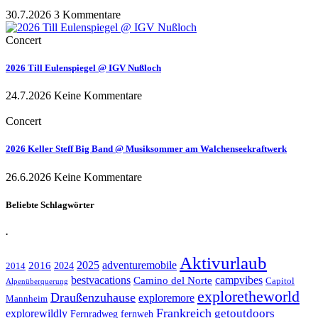
30.7.2026
3 Kommentare
Concert
2026 Till Eulenspiegel @ IGV Nußloch
24.7.2026
Keine Kommentare
Concert
2026 Keller Steff Big Band @ Musiksommer am Walchenseekraftwerk
26.6.2026
Keine Kommentare
Beliebte Schlagwörter
.
Aktivurlaub
adventuremobile
2016
2025
2024
2014
bestvacations
campvibes
Camino del Norte
Capitol
Alpenüberquerung
exploretheworld
Draußenzuhause
exploremore
Mannheim
Frankreich
explorewildly
getoutdoors
Fernradweg
fernweh