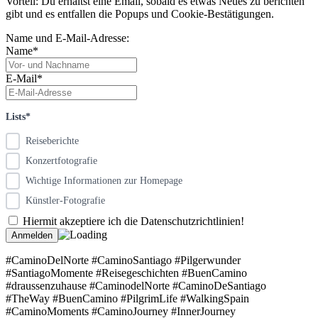
Vorteil: Du erhältst eine Email, sobald es etwas Neues zu berichten
gibt und es entfallen die Popups und Cookie-Bestätigungen.
Name und E-Mail-Adresse:
Name*
E-Mail*
Lists*
Reiseberichte
Konzertfotografie
Wichtige Informationen zur Homepage
Künstler-Fotografie
Hiermit akzeptiere ich die Datenschutzrichtlinien!
#CaminoDelNorte #CaminoSantiago #Pilgerwunder
#SantiagoMomente #Reisegeschichten #BuenCamino
#draussenzuhause #CaminodelNorte #CaminoDeSantiago
#TheWay #BuenCamino #PilgrimLife #WalkingSpain
#CaminoMoments #CaminoJourney #InnerJourney