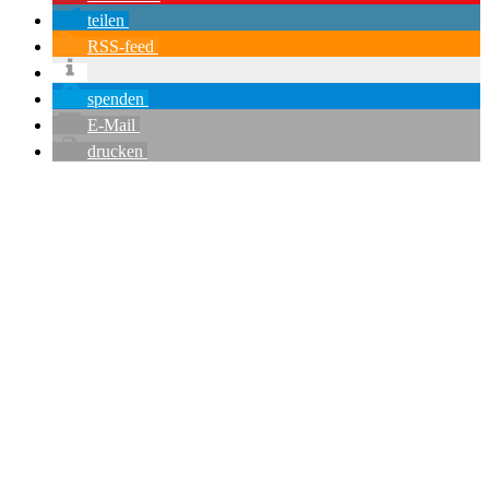
teilen
RSS-feed
spenden
E-Mail
drucken