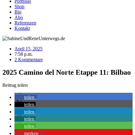
Portfolio
Shop
Bio
Abo
Referenzen
Kontakt
April 15, 2025
7:58 p.m.
2 Kommentare
2025 Camino del Norte Etappe 11: Bilbao
Beitrag teilen
teilen
teilen
teilen
teilen
teilen
merken
1