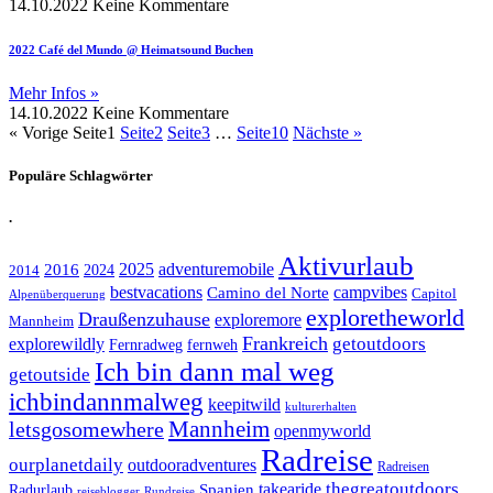
14.10.2022
Keine Kommentare
2022 Café del Mundo @ Heimatsound Buchen
Mehr Infos »
14.10.2022
Keine Kommentare
« Vorige
Seite
1
Seite
2
Seite
3
…
Seite
10
Nächste »
Populäre Schlagwörter
.
Aktivurlaub
adventuremobile
2016
2025
2024
2014
bestvacations
campvibes
Camino del Norte
Capitol
Alpenüberquerung
exploretheworld
Draußenzuhause
exploremore
Mannheim
Frankreich
explorewildly
getoutdoors
Fernradweg
fernweh
Ich bin dann mal weg
getoutside
ichbindannmalweg
keepitwild
kulturerhalten
letsgosomewhere
Mannheim
openmyworld
Radreise
ourplanetdaily
outdooradventures
Radreisen
takearide
thegreatoutdoors
Spanien
Radurlaub
reiseblogger
Rundreise