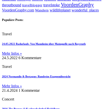
VoordenGraphy
theoutbound
travelstoke
travelblogger
wildlifeplanet
wonderful_places
VoordenGraphy.com
Wandern
Populäre Posts:
Travel
24.05.2022 Radurlaub: Von Mannheim über Mainquelle nach Bayreuth
Mehr Infos »
24.5.2022
6 Kommentare
Travel
2024 Normandie & Bretagne: Rundreise Etappenübersicht
Mehr Infos »
21.4.2024
1 Kommentar
Concert
2016 The Busters @ Karlstorbahnhof Heidelberg