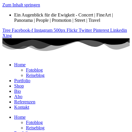
Zum Inhalt springen
Ein Augenblick für die Ewigkeit - Concert | FineArt |
Panorama | People | Promotion | Street | Travel
Tree
Facebook-f
Instagram
500px
Flickr
Twitter
Pinterest
Linkedin
Xing
Home
Fotoblog
Reiseblog
Portfolio
Shop
Bio
Abo
Referenzen
Kontakt
Home
Fotoblog
Reiseblog