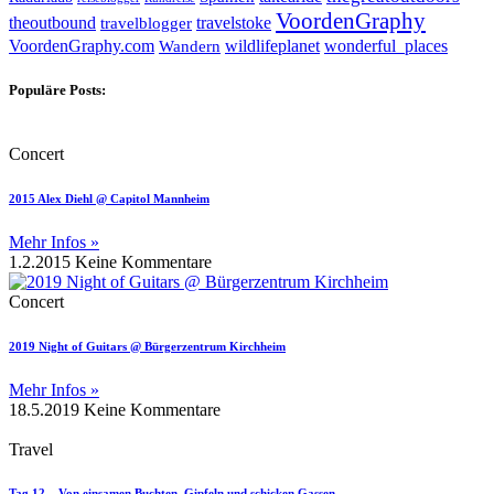
VoordenGraphy
theoutbound
travelstoke
travelblogger
wildlifeplanet
wonderful_places
VoordenGraphy.com
Wandern
Populäre Posts:
Concert
2015 Alex Diehl @ Capitol Mannheim
Mehr Infos »
1.2.2015
Keine Kommentare
Concert
2019 Night of Guitars @ Bürgerzentrum Kirchheim
Mehr Infos »
18.5.2019
Keine Kommentare
Travel
Tag 12 – Von einsamen Buchten, Gipfeln und schicken Gassen