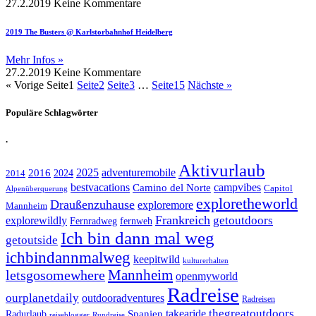
27.2.2019
Keine Kommentare
2019 The Busters @ Karlstorbahnhof Heidelberg
Mehr Infos »
27.2.2019
Keine Kommentare
« Vorige
Seite
1
Seite
2
Seite
3
…
Seite
15
Nächste »
Populäre Schlagwörter
.
Aktivurlaub
adventuremobile
2016
2025
2024
2014
bestvacations
campvibes
Camino del Norte
Capitol
Alpenüberquerung
exploretheworld
Draußenzuhause
exploremore
Mannheim
Frankreich
explorewildly
getoutdoors
Fernradweg
fernweh
Ich bin dann mal weg
getoutside
ichbindannmalweg
keepitwild
kulturerhalten
letsgosomewhere
Mannheim
openmyworld
Radreise
ourplanetdaily
outdooradventures
Radreisen
takearide
thegreatoutdoors
Spanien
Radurlaub
reiseblogger
Rundreise