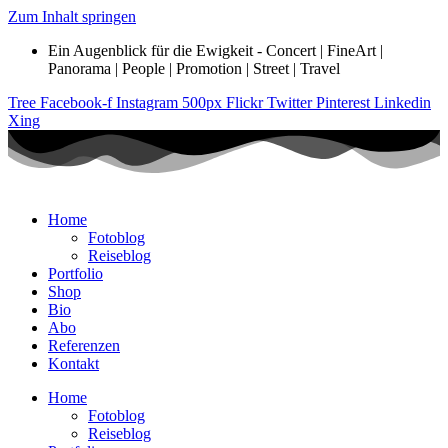
Zum Inhalt springen
Ein Augenblick für die Ewigkeit - Concert | FineArt |
Panorama | People | Promotion | Street | Travel
Tree
Facebook-f
Instagram
500px
Flickr
Twitter
Pinterest
Linkedin
Xing
Home
Fotoblog
Reiseblog
Portfolio
Shop
Bio
Abo
Referenzen
Kontakt
Home
Fotoblog
Reiseblog