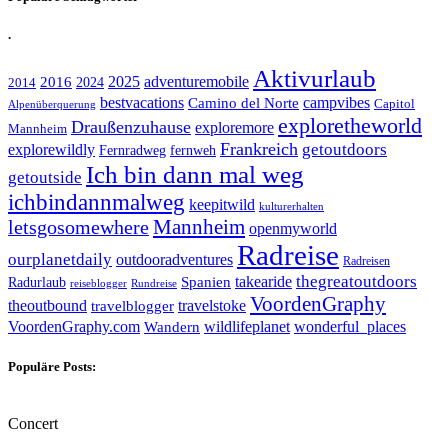
.
Aktivurlaub
adventuremobile
2016
2025
2024
2014
bestvacations
campvibes
Camino del Norte
Capitol
Alpenüberquerung
exploretheworld
Draußenzuhause
exploremore
Mannheim
Frankreich
explorewildly
getoutdoors
Fernradweg
fernweh
Ich bin dann mal weg
getoutside
ichbindannmalweg
keepitwild
kulturerhalten
letsgosomewhere
Mannheim
openmyworld
Radreise
ourplanetdaily
outdooradventures
Radreisen
takearide
thegreatoutdoors
Spanien
Radurlaub
reiseblogger
Rundreise
VoordenGraphy
theoutbound
travelstoke
travelblogger
wildlifeplanet
wonderful_places
VoordenGraphy.com
Wandern
Populäre Posts:
Concert