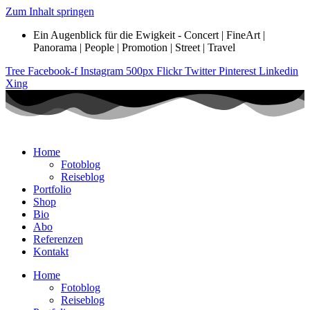
Zum Inhalt springen
Ein Augenblick für die Ewigkeit - Concert | FineArt |
Panorama | People | Promotion | Street | Travel
Tree
Facebook-f
Instagram
500px
Flickr
Twitter
Pinterest
Linkedin
Xing
Home
Fotoblog
Reiseblog
Portfolio
Shop
Bio
Abo
Referenzen
Kontakt
Home
Fotoblog
Reiseblog