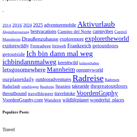
.
Aktivurlaub
adventuremobile
2016
2025
2024
2014
bestvacations
campvibes
Camino del Norte
Capitol
Alpenüberquerung
exploretheworld
Draußenzuhause
exploremore
Mannheim
Frankreich
explorewildly
getoutdoors
Fernradweg
fernweh
Ich bin dann mal weg
getoutside
ichbindannmalweg
keepitwild
kulturerhalten
letsgosomewhere
Mannheim
openmyworld
Radreise
ourplanetdaily
outdooradventures
Radreisen
takearide
thegreatoutdoors
Spanien
Radurlaub
reiseblogger
Rundreise
VoordenGraphy
theoutbound
travelstoke
travelblogger
wildlifeplanet
wonderful_places
VoordenGraphy.com
Wandern
Populäre Posts:
Travel