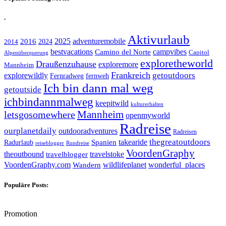
.
Aktivurlaub
adventuremobile
2016
2025
2024
2014
bestvacations
campvibes
Camino del Norte
Capitol
Alpenüberquerung
exploretheworld
Draußenzuhause
exploremore
Mannheim
Frankreich
explorewildly
getoutdoors
Fernradweg
fernweh
Ich bin dann mal weg
getoutside
ichbindannmalweg
keepitwild
kulturerhalten
letsgosomewhere
Mannheim
openmyworld
Radreise
ourplanetdaily
outdooradventures
Radreisen
takearide
thegreatoutdoors
Spanien
Radurlaub
reiseblogger
Rundreise
VoordenGraphy
theoutbound
travelstoke
travelblogger
wildlifeplanet
wonderful_places
VoordenGraphy.com
Wandern
Populäre Posts:
Promotion