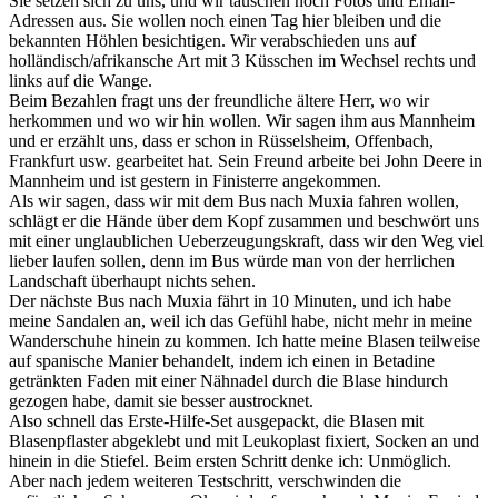
Sie setzen sich zu uns, und wir tauschen noch Fotos und Email-
Adressen aus. Sie wollen noch einen Tag hier bleiben und die
bekannten Höhlen besichtigen. Wir verabschieden uns auf
holländisch/afrikansche Art mit 3 Küsschen im Wechsel rechts und
links auf die Wange.
Beim Bezahlen fragt uns der freundliche ältere Herr, wo wir
herkommen und wo wir hin wollen. Wir sagen ihm aus Mannheim
und er erzählt uns, dass er schon in Rüsselsheim, Offenbach,
Frankfurt usw. gearbeitet hat. Sein Freund arbeite bei John Deere in
Mannheim und ist gestern in Finisterre angekommen.
Als wir sagen, dass wir mit dem Bus nach Muxia fahren wollen,
schlägt er die Hände über dem Kopf zusammen und beschwört uns
mit einer unglaublichen Ueberzeugungskraft, dass wir den Weg viel
lieber laufen sollen, denn im Bus würde man von der herrlichen
Landschaft überhaupt nichts sehen.
Der nächste Bus nach Muxia fährt in 10 Minuten, und ich habe
meine Sandalen an, weil ich das Gefühl habe, nicht mehr in meine
Wanderschuhe hinein zu kommen. Ich hatte meine Blasen teilweise
auf spanische Manier behandelt, indem ich einen in Betadine
getränkten Faden mit einer Nähnadel durch die Blase hindurch
gezogen habe, damit sie besser austrocknet.
Also schnell das Erste-Hilfe-Set ausgepackt, die Blasen mit
Blasenpflaster abgeklebt und mit Leukoplast fixiert, Socken an und
hinein in die Stiefel. Beim ersten Schritt denke ich: Unmöglich.
Aber nach jedem weiteren Testschritt, verschwinden die