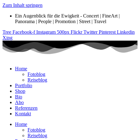
Zum Inhalt springen
Ein Augenblick für die Ewigkeit - Concert | FineArt |
Panorama | People | Promotion | Street | Travel
Tree
Facebook-f
Instagram
500px
Flickr
Twitter
Pinterest
Linkedin
Xing
Home
Fotoblog
Reiseblog
Portfolio
Shop
Bio
Abo
Referenzen
Kontakt
Home
Fotoblog
Reiseblog