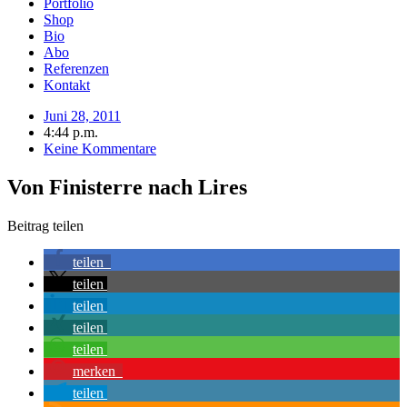
Portfolio
Shop
Bio
Abo
Referenzen
Kontakt
Juni 28, 2011
4:44 p.m.
Keine Kommentare
Von Finisterre nach Lires
Beitrag teilen
teilen
teilen
teilen
teilen
teilen
merken
teilen