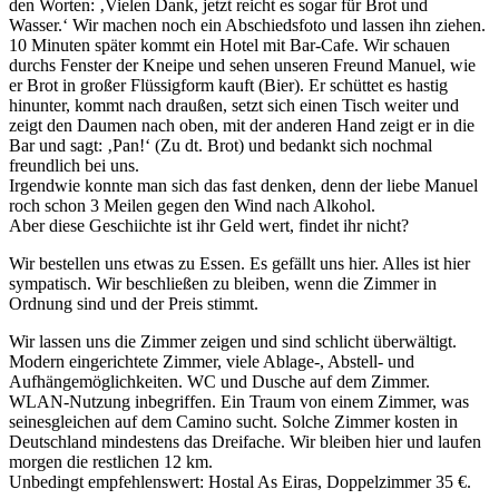
den Worten: ‚Vielen Dank, jetzt reicht es sogar für Brot und
Wasser.‘ Wir machen noch ein Abschiedsfoto und lassen ihn ziehen.
10 Minuten später kommt ein Hotel mit Bar-Cafe. Wir schauen
durchs Fenster der Kneipe und sehen unseren Freund Manuel, wie
er Brot in großer Flüssigform kauft (Bier). Er schüttet es hastig
hinunter, kommt nach draußen, setzt sich einen Tisch weiter und
zeigt den Daumen nach oben, mit der anderen Hand zeigt er in die
Bar und sagt: ‚Pan!‘ (Zu dt. Brot) und bedankt sich nochmal
freundlich bei uns.
Irgendwie konnte man sich das fast denken, denn der liebe Manuel
roch schon 3 Meilen gegen den Wind nach Alkohol.
Aber diese Geschiichte ist ihr Geld wert, findet ihr nicht?
Wir bestellen uns etwas zu Essen. Es gefällt uns hier. Alles ist hier
sympatisch. Wir beschließen zu bleiben, wenn die Zimmer in
Ordnung sind und der Preis stimmt.
Wir lassen uns die Zimmer zeigen und sind schlicht überwältigt.
Modern eingerichtete Zimmer, viele Ablage-, Abstell- und
Aufhängemöglichkeiten. WC und Dusche auf dem Zimmer.
WLAN-Nutzung inbegriffen. Ein Traum von einem Zimmer, was
seinesgleichen auf dem Camino sucht. Solche Zimmer kosten in
Deutschland mindestens das Dreifache. Wir bleiben hier und laufen
morgen die restlichen 12 km.
Unbedingt empfehlenswert: Hostal As Eiras, Doppelzimmer 35 €.