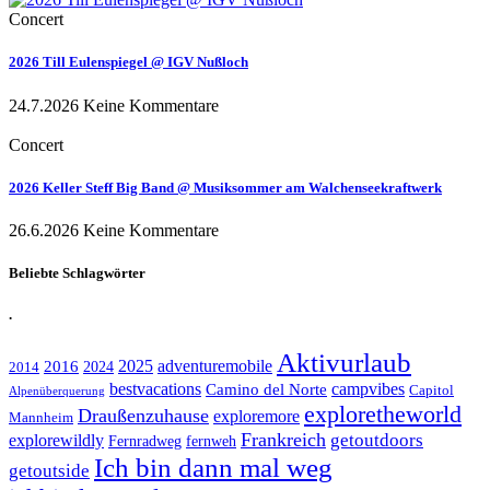
Concert
2026 Till Eulenspiegel @ IGV Nußloch
24.7.2026
Keine Kommentare
Concert
2026 Keller Steff Big Band @ Musiksommer am Walchenseekraftwerk
26.6.2026
Keine Kommentare
Beliebte Schlagwörter
.
Aktivurlaub
adventuremobile
2016
2025
2024
2014
bestvacations
campvibes
Camino del Norte
Capitol
Alpenüberquerung
exploretheworld
Draußenzuhause
exploremore
Mannheim
Frankreich
explorewildly
getoutdoors
Fernradweg
fernweh
Ich bin dann mal weg
getoutside