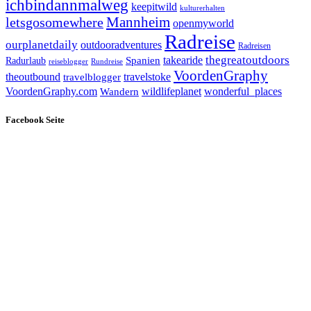
ichbindannmalweg
keepitwild
kulturerhalten
letsgosomewhere
Mannheim
openmyworld
Radreise
ourplanetdaily
outdooradventures
Radreisen
takearide
thegreatoutdoors
Spanien
Radurlaub
reiseblogger
Rundreise
VoordenGraphy
theoutbound
travelstoke
travelblogger
wildlifeplanet
wonderful_places
VoordenGraphy.com
Wandern
Facebook Seite