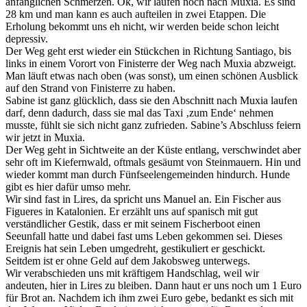
anfänglichen Schmerzen. Ok, wir laufen noch nach Muxia. Es sind
28 km und man kann es auch aufteilen in zwei Etappen. Die
Erholung bekommt uns eh nicht, wir werden beide schon leicht
depressiv.
Der Weg geht erst wieder ein Stückchen in Richtung Santiago, bis
links in einem Vorort von Finisterre der Weg nach Muxia abzweigt.
Man läuft etwas nach oben (was sonst), um einen schönen Ausblick
auf den Strand von Finisterre zu haben.
Sabine ist ganz glücklich, dass sie den Abschnitt nach Muxia laufen
darf, denn dadurch, dass sie mal das Taxi ‚zum Ende‘ nehmen
musste, fühlt sie sich nicht ganz zufrieden. Sabine’s Abschluss feiern
wir jetzt in Muxia.
Der Weg geht in Sichtweite an der Küste entlang, verschwindet aber
sehr oft im Kiefernwald, oftmals gesäumt von Steinmauern. Hin und
wieder kommt man durch Fünfseelengemeinden hindurch. Hunde
gibt es hier dafür umso mehr.
Wir sind fast in Lires, da spricht uns Manuel an. Ein Fischer aus
Figueres in Katalonien. Er erzählt uns auf spanisch mit gut
verständlicher Gestik, dass er mit seinem Fischerboot einen
Seeunfall hatte und dabei fast ums Leben gekommen sei. Dieses
Ereignis hat sein Leben umgedreht, gestikuliert er geschickt.
Seitdem ist er ohne Geld auf dem Jakobsweg unterwegs.
Wir verabschieden uns mit kräftigem Handschlag, weil wir
andeuten, hier in Lires zu bleiben. Dann haut er uns noch um 1 Euro
für Brot an. Nachdem ich ihm zwei Euro gebe, bedankt es sich mit