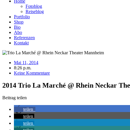
Home
Fotoblog
Reiseblog
Portfolio
Shop
Bio
Abo
Referenzen
Kontakt
Mai 11, 2014
8:26 p.m.
Keine Kommentare
2014 Trio La Marché @ Rhein Neckar Th
Beitrag teilen
teilen
teilen
teilen