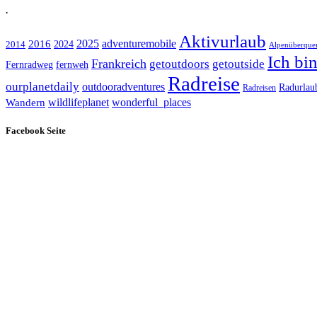
.
Aktivurlaub
adventuremobile
2016
2025
2024
2014
Alpenüberque
Ich bi
Frankreich
getoutdoors
getoutside
Fernradweg
fernweh
Radreise
ourplanetdaily
outdooradventures
Radurlau
Radreisen
wildlifeplanet
wonderful_places
Wandern
Facebook Seite