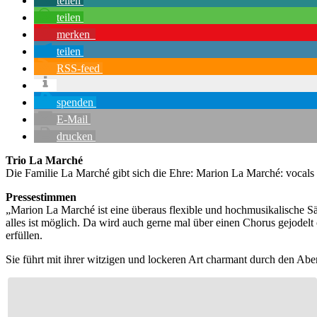
teilen
teilen
merken
teilen
RSS-feed
spenden
E-Mail
drucken
Trio La Marché
Die Familie La Marché gibt sich die Ehre: Marion La Marché: vocals 
Pressestimmen
„Marion La Marché ist eine überaus flexible und hochmusikalische Sän
alles ist möglich. Da wird auch gerne mal über einen Chorus gejodel
erfüllen.
Sie führt mit ihrer witzigen und lockeren Art charmant durch den Abe