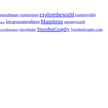
exploretheworld
enzuhause
exploremore
explorewildly
letsgosomewhere
Mannheim
openmyworld
alten
VoordenGraphy
travelstoke
VoordenGraphy.com
travelblogger