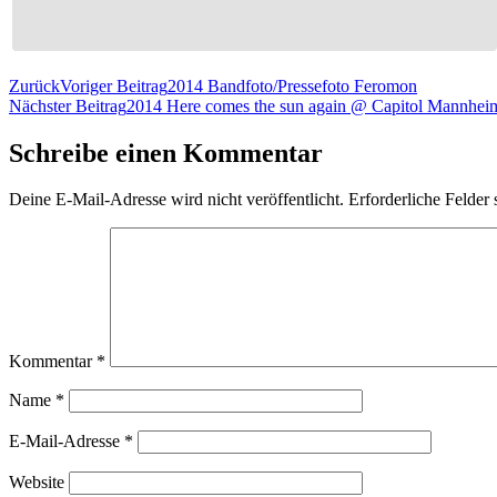
Zurück
Voriger Beitrag
2014 Bandfoto/Pressefoto Feromon
Nächster Beitrag
2014 Here comes the sun again @ Capitol Mannhei
Schreibe einen Kommentar
Deine E-Mail-Adresse wird nicht veröffentlicht.
Erforderliche Felder 
Kommentar
*
Name
*
E-Mail-Adresse
*
Website