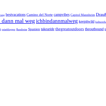
Drauß
bestvacations
campvibes
Camino del Norte
Capitol Mannheim
rung
n dann mal weg
ichbindannmalweg
keepitwild
kulturerh
takearide
thegreatoutdoors
theoutbound
Spanien
b
reiseblogger
Rundreise