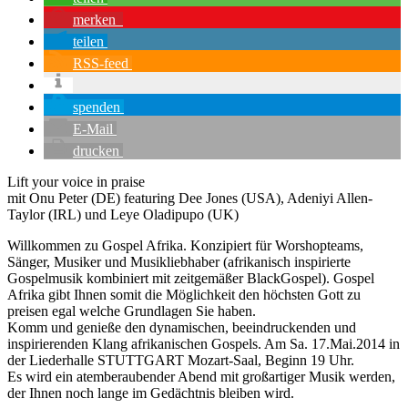
merken
teilen
RSS-feed
spenden
E-Mail
drucken
Lift your voice in praise
mit Onu Peter (DE) featuring Dee Jones (USA), Adeniyi Allen-
Taylor (IRL) und Leye Oladipupo (UK)
Willkommen zu Gospel Afrika. Konzipiert für Worshopteams,
Sänger, Musiker und Musikliebhaber (afrikanisch inspirierte
Gospelmusik kombiniert mit zeitgemäßer BlackGospel). Gospel
Afrika gibt Ihnen somit die Möglichkeit den höchsten Gott zu
preisen egal welche Grundlagen Sie haben.
Komm und genieße den dynamischen, beeindruckenden und
inspirierenden Klang afrikanischen Gospels. Am Sa. 17.Mai.2014 in
der Liederhalle STUTTGART Mozart-Saal, Beginn 19 Uhr.
Es wird ein atemberaubender Abend mit großartiger Musik werden,
der Ihnen noch lange im Gedächtnis bleiben wird.