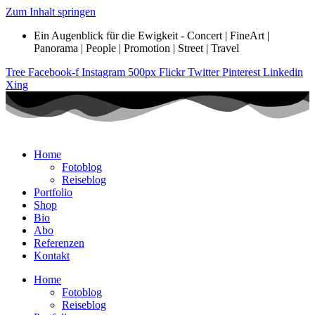
Zum Inhalt springen
Ein Augenblick für die Ewigkeit - Concert | FineArt |
Panorama | People | Promotion | Street | Travel
Tree
Facebook-f
Instagram
500px
Flickr
Twitter
Pinterest
Linkedin
Xing
Home
Fotoblog
Reiseblog
Portfolio
Shop
Bio
Abo
Referenzen
Kontakt
Home
Fotoblog
Reiseblog