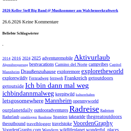
2026 Keller Steff Big Band @ Musiksommer am Walchenseekraftwerk
26.6.2026
Keine Kommentare
Beliebte Schlagwörter
.
Aktivurlaub
adventuremobile
2016
2025
2024
2014
bestvacations
campvibes
Camino del Norte
Capitol
Alpenüberquerung
exploretheworld
Draußenzuhause
exploremore
Mannheim
Frankreich
explorewildly
getoutdoors
Fernradweg
fernweh
Ich bin dann mal weg
getoutside
ichbindannmalweg
keepitwild
kulturerhalten
letsgosomewhere
Mannheim
openmyworld
Radreise
ourplanetdaily
outdooradventures
Radreisen
takearide
thegreatoutdoors
Spanien
Radurlaub
reiseblogger
Rundreise
VoordenGraphy
theoutbound
travelstoke
travelblogger
wildlifeplanet
wonderful_places
VoordenGraphy.com
Wandern