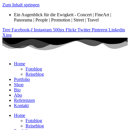
Zum Inhalt springen
Ein Augenblick für die Ewigkeit - Concert | FineArt |
Panorama | People | Promotion | Street | Travel
Tree
Facebook-f
Instagram
500px
Flickr
Twitter
Pinterest
Linkedin
Xing
Home
Fotoblog
Reiseblog
Portfolio
Shop
Bio
Abo
Referenzen
Kontakt
Home
Fotoblog
Reiseblog