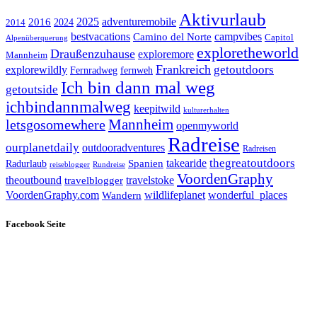
Aktivurlaub
adventuremobile
2016
2025
2024
2014
bestvacations
campvibes
Camino del Norte
Capitol
Alpenüberquerung
exploretheworld
Draußenzuhause
exploremore
Mannheim
Frankreich
explorewildly
getoutdoors
Fernradweg
fernweh
Ich bin dann mal weg
getoutside
ichbindannmalweg
keepitwild
kulturerhalten
letsgosomewhere
Mannheim
openmyworld
Radreise
ourplanetdaily
outdooradventures
Radreisen
takearide
thegreatoutdoors
Spanien
Radurlaub
reiseblogger
Rundreise
VoordenGraphy
theoutbound
travelstoke
travelblogger
wildlifeplanet
wonderful_places
VoordenGraphy.com
Wandern
Facebook Seite