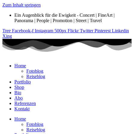
Zum Inhalt springen
Ein Augenblick für die Ewigkeit - Concert | FineArt |
Panorama | People | Promotion | Street | Travel
Tree
Facebook-f
Instagram
500px
Flickr
Twitter
Pinterest
Linkedin
Xing
Home
Fotoblog
Reiseblog
Portfolio
Shop
Bio
Abo
Referenzen
Kontakt
Home
Fotoblog
Reiseblog