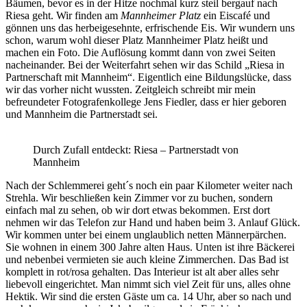
Bäumen, bevor es in der Hitze nochmal kurz steil bergauf nach
Riesa geht. Wir finden am
Mannheimer Platz
ein Eiscafé und
gönnen uns das herbeigesehnte, erfrischende Eis. Wir wundern uns
schon, warum wohl dieser Platz Mannheimer Platz heißt und
machen ein Foto. Die Auflösung kommt dann von zwei Seiten
nacheinander. Bei der Weiterfahrt sehen wir das Schild „Riesa in
Partnerschaft mit Mannheim“. Eigentlich eine Bildungslücke, dass
wir das vorher nicht wussten. Zeitgleich schreibt mir mein
befreundeter Fotografenkollege Jens Fiedler, dass er hier geboren
und Mannheim die Partnerstadt sei.
Durch Zufall entdeckt: Riesa – Partnerstadt von
Mannheim
Nach der Schlemmerei geht´s noch ein paar Kilometer weiter nach
Strehla. Wir beschließen kein Zimmer vor zu buchen, sondern
einfach mal zu sehen, ob wir dort etwas bekommen. Erst dort
nehmen wir das Telefon zur Hand und haben beim 3. Anlauf Glück.
Wir kommen unter bei einem unglaublich netten Männerpärchen.
Sie wohnen in einem 300 Jahre alten Haus. Unten ist ihre Bäckerei
und nebenbei vermieten sie auch kleine Zimmerchen. Das Bad ist
komplett in rot/rosa gehalten. Das Interieur ist alt aber alles sehr
liebevoll eingerichtet. Man nimmt sich viel Zeit für uns, alles ohne
Hektik. Wir sind die ersten Gäste um ca. 14 Uhr, aber so nach und