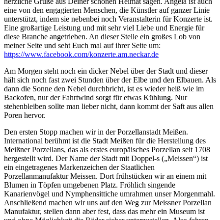
herzliche Grüße aus Deiner schönen Heimat sagen. Angela ist auch
eine von den engagierten Menschen, die Künstler auf ganzer Linie
unterstützt, indem sie nebenbei noch Veranstalterin für Konzerte ist.
Eine großartige Leistung und mit sehr viel Liebe und Energie für
diese Branche angetrieben. An dieser Stelle ein großes Lob von
meiner Seite und seht Euch mal auf ihrer Seite um:
https://www.facebook.com/konzerte.am.neckar.de
Am Morgen steht noch ein dicker Nebel über der Stadt und dieser
hält sich noch fast zwei Stunden über der Elbe und den Elbauen. Als
dann die Sonne den Nebel durchbricht, ist es wieder heiß wie im
Backofen, nur der Fahrtwind sorgt für etwas Kühlung. Nur
stehenbleiben sollte man lieber nicht, dann kommt der Saft aus allen
Poren hervor.
Den ersten Stopp machen wir in der Porzellanstadt Meißen.
International berühmt ist die Stadt Meißen für die Herstellung des
Meißner Porzellans, das als erstes europäisches Porzellan seit 1708
hergestellt wird. Der Name der Stadt mit Doppel-s („Meissen“) ist
ein eingetragenes Markenzeichen der Staatlichen
Porzellanmanufaktur Meissen. Dort frühstücken wir an einem mit
Blumen in Töpfen umgebenen Platz. Fröhlich singende
Kanarienvögel und Nymphensittiche umrahmen unser Morgenmahl.
Anschließend machen wir uns auf den Weg zur Meissner Porzellan
Manufaktur, stellen dann aber fest, dass das mehr ein Museum ist