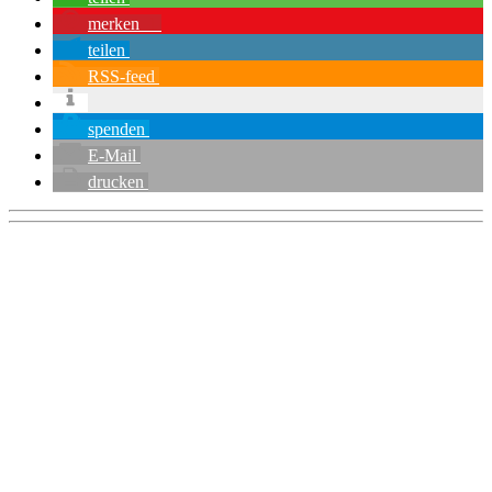
merken
1
teilen
RSS-feed
spenden
E-Mail
drucken