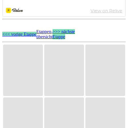
Etappen-
>>> nächste
<<< vorige Etappe
übersicht
Etappe