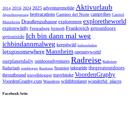
Aktivurlaub
adventuremobile
2016
2025
2024
2014
bestvacations
campvibes
Camino del Norte
Capitol
Alpenüberquerung
exploretheworld
Draußenzuhause
exploremore
Mannheim
Frankreich
explorewildly
getoutdoors
Fernradweg
fernweh
Ich bin dann mal weg
getoutside
ichbindannmalweg
keepitwild
kulturerhalten
letsgosomewhere
Mannheim
openmyworld
Radreise
ourplanetdaily
outdooradventures
Radreisen
takearide
thegreatoutdoors
Spanien
Radurlaub
reiseblogger
Rundreise
VoordenGraphy
theoutbound
travelstoke
travelblogger
wildlifeplanet
wonderful_places
VoordenGraphy.com
Wandern
Facebook Seite