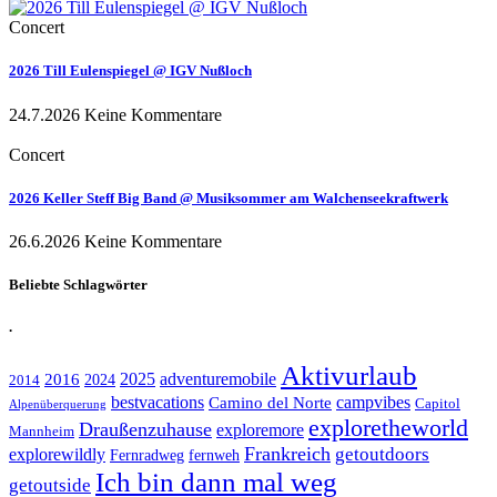
Concert
2026 Till Eulenspiegel @ IGV Nußloch
24.7.2026
Keine Kommentare
Concert
2026 Keller Steff Big Band @ Musiksommer am Walchenseekraftwerk
26.6.2026
Keine Kommentare
Beliebte Schlagwörter
.
Aktivurlaub
adventuremobile
2016
2025
2024
2014
bestvacations
campvibes
Camino del Norte
Capitol
Alpenüberquerung
exploretheworld
Draußenzuhause
exploremore
Mannheim
Frankreich
explorewildly
getoutdoors
Fernradweg
fernweh
Ich bin dann mal weg
getoutside