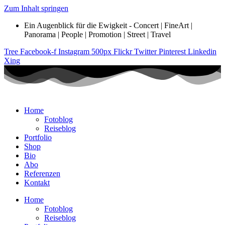
Zum Inhalt springen
Ein Augenblick für die Ewigkeit - Concert | FineArt |
Panorama | People | Promotion | Street | Travel
Tree
Facebook-f
Instagram
500px
Flickr
Twitter
Pinterest
Linkedin
Xing
Home
Fotoblog
Reiseblog
Portfolio
Shop
Bio
Abo
Referenzen
Kontakt
Home
Fotoblog
Reiseblog