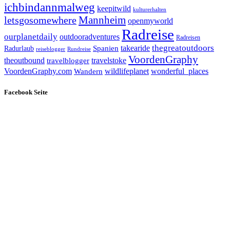
ichbindannmalweg
keepitwild
kulturerhalten
letsgosomewhere
Mannheim
openmyworld
Radreise
ourplanetdaily
outdooradventures
Radreisen
takearide
thegreatoutdoors
Spanien
Radurlaub
reiseblogger
Rundreise
VoordenGraphy
theoutbound
travelstoke
travelblogger
wildlifeplanet
wonderful_places
VoordenGraphy.com
Wandern
Facebook Seite