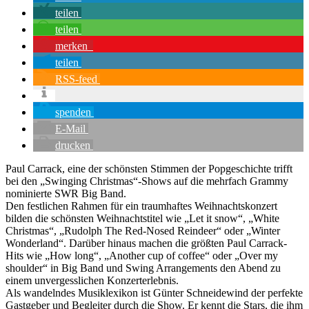
teilen
teilen
merken
teilen
RSS-feed
spenden
E-Mail
drucken
Paul Carrack, eine der schönsten Stimmen der Popgeschichte trifft
bei den „Swinging Christmas“-Shows auf die mehrfach Grammy
nominierte SWR Big Band.
Den festlichen Rahmen für ein traumhaftes Weihnachtskonzert
bilden die schönsten Weihnachtstitel wie „Let it snow“, „White
Christmas“, „Rudolph The Red-Nosed Reindeer“ oder „Winter
Wonderland“. Darüber hinaus machen die größten Paul Carrack-
Hits wie „How long“, „Another cup of coffee“ oder „Over my
shoulder“ in Big Band und Swing Arrangements den Abend zu
einem unvergesslichen Konzerterlebnis.
Als wandelndes Musiklexikon ist Günter Schneidewind der perfekte
Gastgeber und Begleiter durch die Show. Er kennt die Stars, die ihm