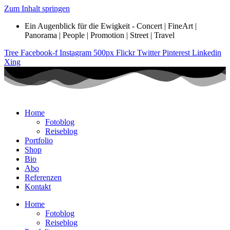
Zum Inhalt springen
Ein Augenblick für die Ewigkeit - Concert | FineArt |
Panorama | People | Promotion | Street | Travel
Tree
Facebook-f
Instagram
500px
Flickr
Twitter
Pinterest
Linkedin
Xing
Home
Fotoblog
Reiseblog
Portfolio
Shop
Bio
Abo
Referenzen
Kontakt
Home
Fotoblog
Reiseblog