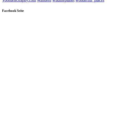
wildlifeplanet
wonderful_places
VoordenGraphy.com
Wandern
Facebook Seite