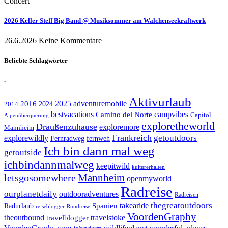
Concert
2026 Keller Steff Big Band @ Musiksommer am Walchenseekraftwerk
26.6.2026
Keine Kommentare
Beliebte Schlagwörter
.
Aktivurlaub
adventuremobile
2016
2025
2024
2014
bestvacations
campvibes
Camino del Norte
Capitol
Alpenüberquerung
exploretheworld
Draußenzuhause
exploremore
Mannheim
Frankreich
explorewildly
getoutdoors
Fernradweg
fernweh
Ich bin dann mal weg
getoutside
ichbindannmalweg
keepitwild
kulturerhalten
letsgosomewhere
Mannheim
openmyworld
Radreise
ourplanetdaily
outdooradventures
Radreisen
takearide
thegreatoutdoors
Spanien
Radurlaub
reiseblogger
Rundreise
VoordenGraphy
theoutbound
travelstoke
travelblogger