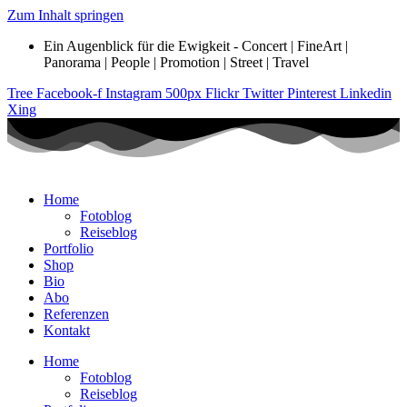
Zum Inhalt springen
Ein Augenblick für die Ewigkeit - Concert | FineArt |
Panorama | People | Promotion | Street | Travel
Tree
Facebook-f
Instagram
500px
Flickr
Twitter
Pinterest
Linkedin
Xing
Home
Fotoblog
Reiseblog
Portfolio
Shop
Bio
Abo
Referenzen
Kontakt
Home
Fotoblog
Reiseblog