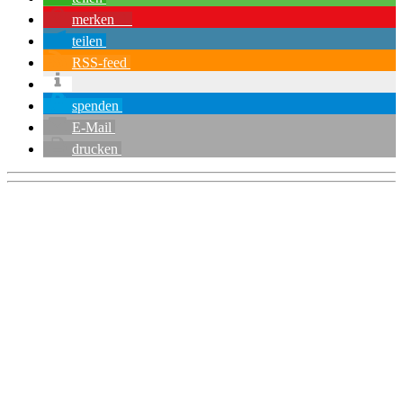
merken
1
teilen
RSS-feed
spenden
E-Mail
drucken