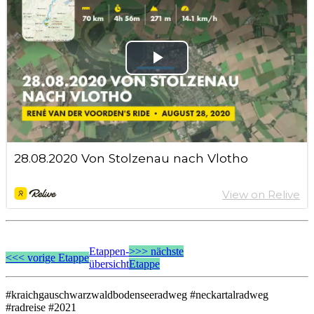
Etappen-
>>> nächste
<<< vorige Etappe
übersicht
Etappe
#kraichgauschwarzwaldbodenseeradweg #neckartalradweg
#radreise #2021