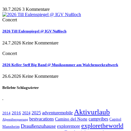
30.7.2026
3 Kommentare
Concert
2026 Till Eulenspiegel @ IGV Nußloch
24.7.2026
Keine Kommentare
Concert
2026 Keller Steff Big Band @ Musiksommer am Walchenseekraftwerk
26.6.2026
Keine Kommentare
Beliebte Schlagwörter
.
Aktivurlaub
adventuremobile
2016
2025
2024
2014
bestvacations
campvibes
Camino del Norte
Capitol
Alpenüberquerung
exploretheworld
Draußenzuhause
exploremore
Mannheim