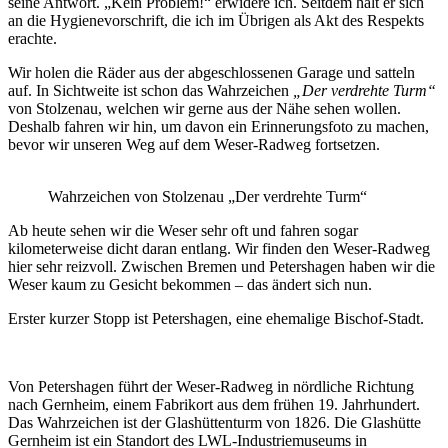
seine Antwort. „Kein Problem!“ erwidere ich. Seitdem hält er sich
an die Hygienevorschrift, die ich im Übrigen als Akt des Respekts
erachte.
Wir holen die Räder aus der abgeschlossenen Garage und satteln
auf. In Sichtweite ist schon das Wahrzeichen
„Der verdrehte Turm“
von Stolzenau, welchen wir gerne aus der Nähe sehen wollen.
Deshalb fahren wir hin, um davon ein Erinnerungsfoto zu machen,
bevor wir unseren Weg auf dem Weser-Radweg fortsetzen.
Wahrzeichen von Stolzenau „Der verdrehte Turm“
Ab heute sehen wir die Weser sehr oft und fahren sogar
kilometerweise dicht daran entlang. Wir finden den Weser-Radweg
hier sehr reizvoll. Zwischen Bremen und Petershagen haben wir die
Weser kaum zu Gesicht bekommen – das ändert sich nun.
Erster kurzer Stopp ist Petershagen, eine ehemalige Bischof-Stadt.
Von Petershagen führt der Weser-Radweg in nördliche Richtung
nach Gernheim, einem Fabrikort aus dem frühen 19. Jahrhundert.
Das Wahrzeichen ist der Glashüttenturm von 1826. Die Glashütte
Gernheim ist ein Standort des LWL-Industriemuseums in