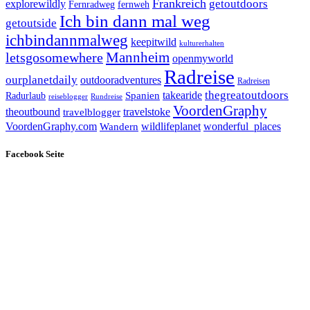
Frankreich
explorewildly
getoutdoors
Fernradweg
fernweh
Ich bin dann mal weg
getoutside
ichbindannmalweg
keepitwild
kulturerhalten
letsgosomewhere
Mannheim
openmyworld
Radreise
ourplanetdaily
outdooradventures
Radreisen
takearide
thegreatoutdoors
Spanien
Radurlaub
reiseblogger
Rundreise
VoordenGraphy
theoutbound
travelstoke
travelblogger
wildlifeplanet
wonderful_places
VoordenGraphy.com
Wandern
Facebook Seite