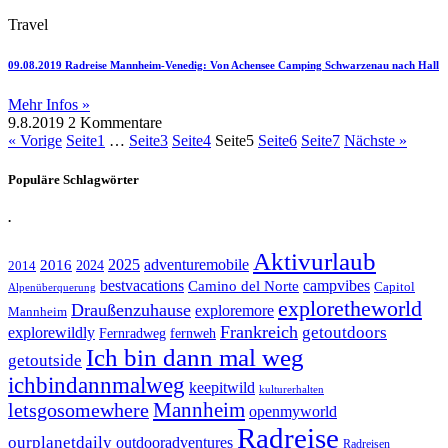
Travel
09.08.2019 Radreise Mannheim-Venedig: Von Achensee Camping Schwarzenau nach Hall
Mehr Infos »
9.8.2019
2 Kommentare
« Vorige
Seite
1
…
Seite
3
Seite
4
Seite
5
Seite
6
Seite
7
Nächste »
Populäre Schlagwörter
.
Aktivurlaub
adventuremobile
2016
2025
2024
2014
bestvacations
campvibes
Camino del Norte
Capitol
Alpenüberquerung
exploretheworld
Draußenzuhause
exploremore
Mannheim
Frankreich
explorewildly
getoutdoors
Fernradweg
fernweh
Ich bin dann mal weg
getoutside
ichbindannmalweg
keepitwild
kulturerhalten
letsgosomewhere
Mannheim
openmyworld
Radreise
ourplanetdaily
outdooradventures
Radreisen