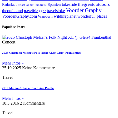
takearide
thegreatoutdoors
Spanien
Radurlaub
reiseblogger
Rundreise
VoordenGraphy
theoutbound
travelstoke
travelblogger
wildlifeplanet
wonderful_places
VoordenGraphy.com
Wandern
Populäre Posts:
Concert
2025 Christoph Melzer’s Folk Night XL @ Gleis4 Frankenthal
Mehr Infos »
25.10.2025
Keine Kommentare
Travel
2016 Mexiko & Kuba Rundreise: Puebla
Mehr Infos »
18.3.2016
2 Kommentare
Travel