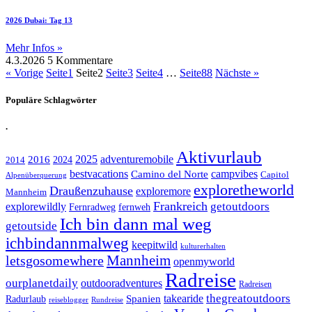
2026 Dubai: Tag 13
Mehr Infos »
4.3.2026
5 Kommentare
« Vorige
Seite
1
Seite
2
Seite
3
Seite
4
…
Seite
88
Nächste »
Populäre Schlagwörter
.
Aktivurlaub
adventuremobile
2016
2025
2024
2014
bestvacations
campvibes
Camino del Norte
Capitol
Alpenüberquerung
exploretheworld
Draußenzuhause
exploremore
Mannheim
Frankreich
explorewildly
getoutdoors
Fernradweg
fernweh
Ich bin dann mal weg
getoutside
ichbindannmalweg
keepitwild
kulturerhalten
letsgosomewhere
Mannheim
openmyworld
Radreise
ourplanetdaily
outdooradventures
Radreisen
takearide
thegreatoutdoors
Spanien
Radurlaub
reiseblogger
Rundreise