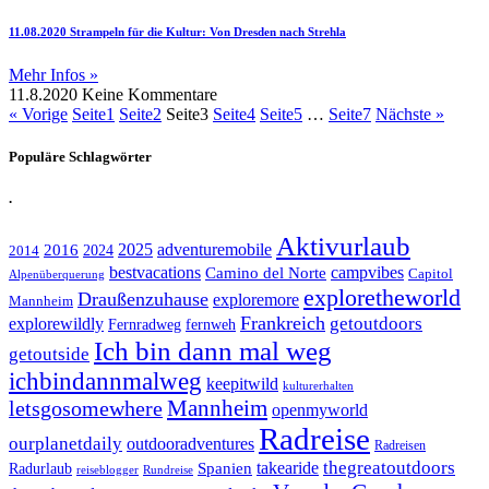
11.08.2020 Strampeln für die Kultur: Von Dresden nach Strehla
Mehr Infos »
11.8.2020
Keine Kommentare
« Vorige
Seite
1
Seite
2
Seite
3
Seite
4
Seite
5
…
Seite
7
Nächste »
Populäre Schlagwörter
.
Aktivurlaub
adventuremobile
2016
2025
2024
2014
bestvacations
campvibes
Camino del Norte
Capitol
Alpenüberquerung
exploretheworld
Draußenzuhause
exploremore
Mannheim
Frankreich
explorewildly
getoutdoors
Fernradweg
fernweh
Ich bin dann mal weg
getoutside
ichbindannmalweg
keepitwild
kulturerhalten
letsgosomewhere
Mannheim
openmyworld
Radreise
ourplanetdaily
outdooradventures
Radreisen
takearide
thegreatoutdoors
Spanien
Radurlaub
reiseblogger
Rundreise