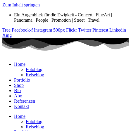
Zum Inhalt springen
Ein Augenblick für die Ewigkeit - Concert | FineArt |
Panorama | People | Promotion | Street | Travel
Tree
Facebook-f
Instagram
500px
Flickr
Twitter
Pinterest
Linkedin
Xing
Home
Fotoblog
Reiseblog
Portfolio
Shop
Bio
Abo
Referenzen
Kontakt
Home
Fotoblog
Reiseblog